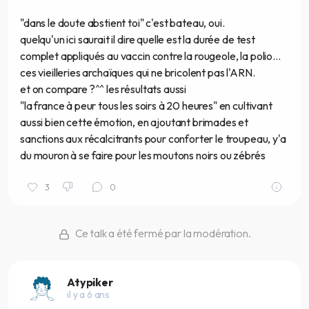
"dans le doute abstient toi" c'est bateau, oui.
quelqu'un ici saurait il dire quelle est la durée de test
complet appliqués au vaccin contre la rougeole, la polio...
ces vieilleries archaïques qui ne bricolent pas l'ARN.
et on compare ?^^ les résultats aussi
"la france à peur tous les soirs à 20 heures" en cultivant
aussi bien cette émotion, en ajoutant brimades et
sanctions aux récalcitrants pour conforter le troupeau, y'a
du mouron à se faire pour les moutons noirs ou zébrés
3
0
Ce talk a été fermé par la modération.
Atypiker
il y a 6 ans