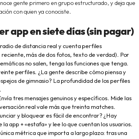
onoce gente primero en grupo estructurado, y deja que
ación con quien ya conociste.
r app en siete días (sin pagar)
radio de distancia real y cuenta perfiles
reciente, más de dos fotos, texto de verdad). Por
emáticas no salen, tenga las funciones que tenga.
einte perfiles. ¿La gente describe cómo piensa y
spejos de gimnasio? La profundidad de los perfiles
.
nvía tres mensajes genuinos y específicos. Mide las
nversación real vale más que treinta matches.
nciar y bloquear es fácil de encontrar? ¿Hay
 la app + «estafa» y lee lo que cuentan los usuarios.
única métrica que importa a largo plazo: tras una