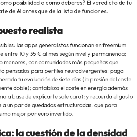
 como posibilidad o como deberes? El veredicto de tu
te de él antes que de la lista de funciones.
uesto realista
ibles: las apps generalistas funcionan en freemium
e entre 10 y 35 € al mes según nivel y permanencia;
algo menores, con comunidades más pequeñas que
esto pensados para perfiles neurodivergentes: paga
ado tu evaluación de siete días (la presión del coste
iente doble); contabiliza el coste en
energía
además
a a base de explicarte sale cara); y recuerda el gasto
e a un par de quedadas estructuradas, que para
imo mejor por euro invertido.
a: la cuestión de la densidad