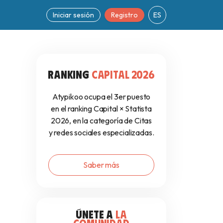
Iniciar sesión
Registro
ES
RANKING
CAPITAL 2026
Atypikoo ocupa el 3er puesto
en el ranking Capital × Statista
2026, en la categoría de Citas
y redes sociales especializadas.
Saber más
ÚNETE A
LA
COMUNIDAD