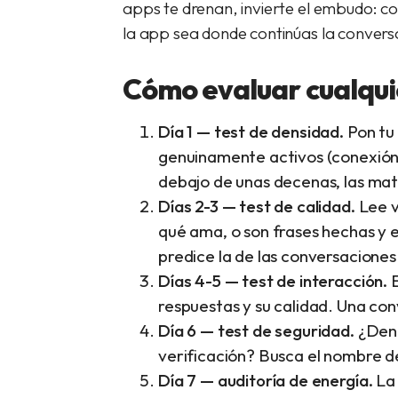
apps te drenan, invierte el embudo: c
la app sea donde continúas la convers
Cómo evaluar cualquie
Día 1 — test de densidad.
Pon tu 
genuinamente activos (conexión 
debajo de unas decenas, las mat
Días 2-3 — test de calidad.
Lee v
qué ama, o son frases hechas y e
predice la de las conversaciones
Días 4-5 — test de interacción.
E
respuestas y su calidad. Una co
Día 6 — test de seguridad.
¿Denu
verificación? Busca el nombre de
Día 7 — auditoría de energía.
La 