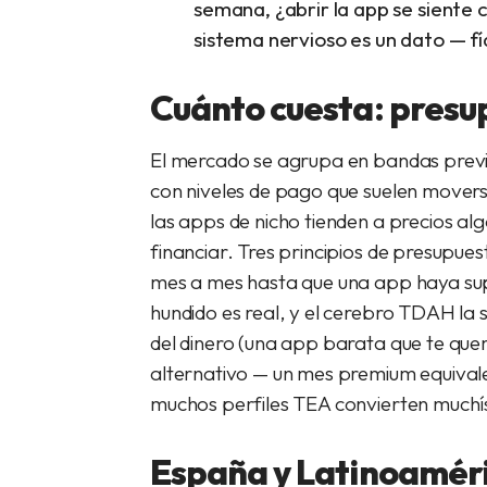
semana, ¿abrir la app se siente
sistema nervioso es un dato — fía
Cuánto cuesta: presup
El mercado se agrupa en bandas previs
con niveles de pago que suelen movers
las apps de nicho tienden a precios 
financiar. Tres principios de presupu
mes a mes hasta que una app haya super
hundido es real, y el cerebro TDAH la s
del dinero (una app barata que te quem
alternativo — un mes premium equival
muchos perfiles TEA convierten muchís
España y Latinoaméric