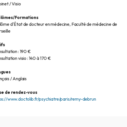
inet / Visio
plômes/Formations
lôme d'État de docteur en médecine, Faculté de médecine de
seille
ifs
sultation : 190 €
sultation visio : 140 à 170 €
ngues
nçais / Anglais
se de rendez-vous
ps://www.doctolib.fr/psychiatre/paris/remy-debrun