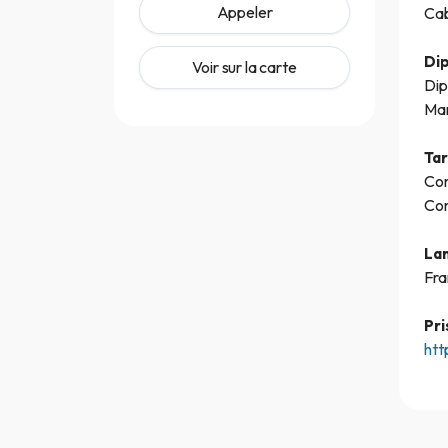
Appeler
Cab
Di
Voir sur la carte
Dip
Mar
Tar
Con
Con
La
Fra
Pri
htt