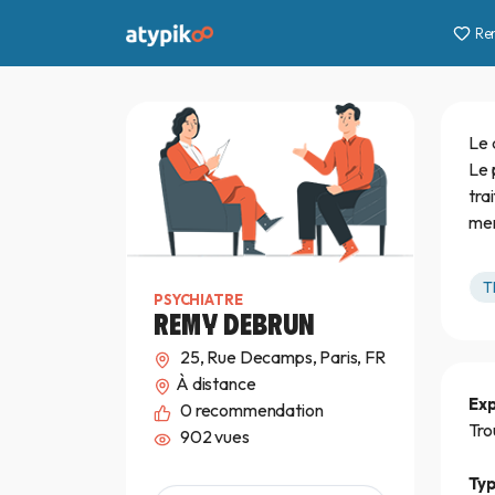
Re
Le 
Le 
tra
men
T
PSYCHIATRE
REMY DEBRUN
25, Rue Decamps, Paris, FR
À distance
Ex
0
recommendation
Tro
902 vues
Typ