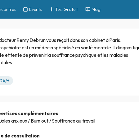
ncontres
Events
Test Gratuit
Mag
docteur Remy Debrun vous reçoit dans son cabinet à Paris.
psychiatre est un médecin spécialisé en santé mentale. Il diagnostiq
ite et tente de prévenir la souffrance psychique et les maladies
tales.
DA/H
pertises complémentaires
ubles anxieux / Burn out / Souffrance au travail
e de consultation