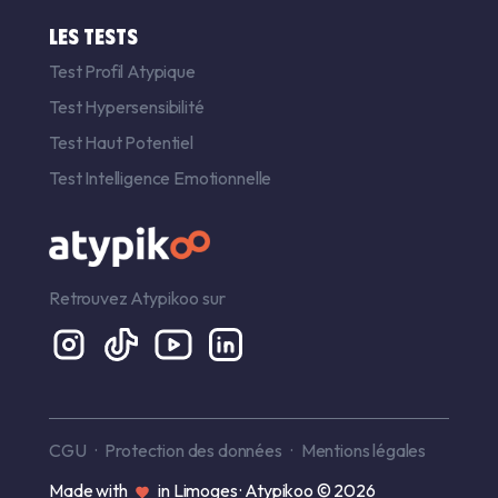
LES TESTS
Test Profil Atypique
Test Hypersensibilité
Test Haut Potentiel
Test Intelligence Emotionnelle
Retrouvez Atypikoo sur
CGU
Protection des données
Mentions légales
Made with
in Limoges · Atypikoo © 2026