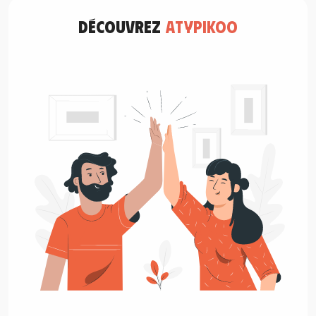
découvrez
atypikoo