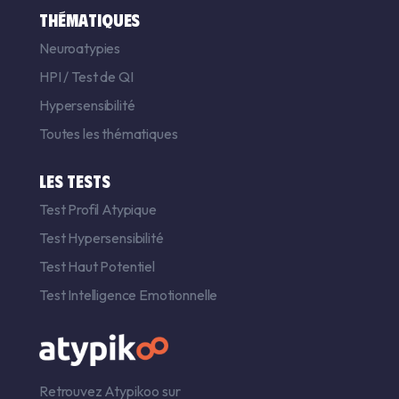
THÉMATIQUES
Neuroatypies
HPI
/
Test de QI
Hypersensibilité
Toutes les thématiques
LES TESTS
Test Profil Atypique
Test Hypersensibilité
Test Haut Potentiel
Test Intelligence Emotionnelle
Retrouvez Atypikoo sur