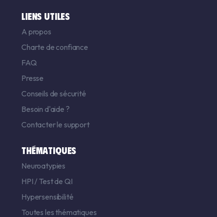
LIENS UTILES
A propos
Charte de confiance
FAQ
Presse
Conseils de sécurité
Besoin d'aide ?
Contacter le support
THÉMATIQUES
Neuroatypies
HPI
/
Test de QI
Hypersensibilité
Toutes les thématiques