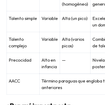
(homogéneo)
gener
Talento simple
Variable
Alta (un pico)
Excele
un dom
Talento
Variable
Alta (varios
Combi
complejo
picos)
de tal
Precocidad
Alto en
—
Nivela
infancia
poster
AACC
Término paraguas que engloba t
anteriores