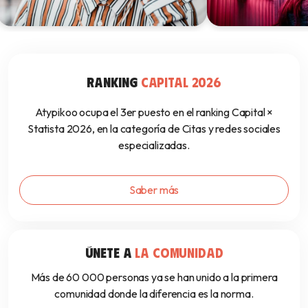
Test de altas capacidades en
Los 3 tipos de al
adultos: cuál hacer, dónde y qué
intelectuales seg
esperar
9 juin 2026
RANKING
CAPITAL 2026
12 juin 2026
Atypikoo ocupa el 3er puesto en el ranking Capital ×
Statista 2026, en la categoría de Citas y redes sociales
especializadas.
Saber más
ÚNETE A
LA COMUNIDAD
Más de 60 000 personas ya se han unido a la primera
comunidad donde la diferencia es la norma.