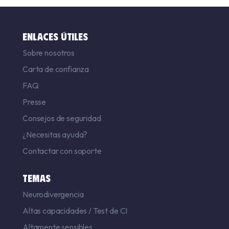
ENLACES ÚTILES
Sobre nosotros
Carta de confianza
FAQ
Presse
Consejos de seguridad
¿Necesitas ayuda?
Contactar con soporte
TEMAS
Neurodivergencia
Altas capacidades
/
Test de CI
Altamente sensibles