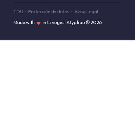
TDU
Protección de datos
Aviso Legal
Made with
in Limoges · Atypikoo © 2026