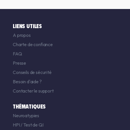
LIENS UTILES
A propos
Charte de confiance
FAQ
Presse
Conseils de sécurité
Besoin d'aide ?
Contacter le support
THÉMATIQUES
Neuroatypies
HPI
/
Test de QI