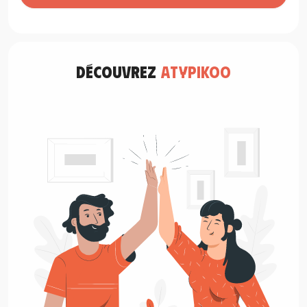
découvrez
atypikoo