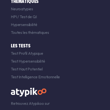
THÉMATIQUES
Neuroatypies
HPI
/
Test de QI
Hypersensibilité
Toutes les thématiques
LES TESTS
Test Profil Atypique
Test Hypersensibilité
Test Haut Potentiel
Test Intelligence Emotionnelle
Retrouvez Atypikoo sur