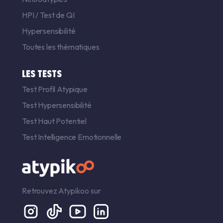
HPI
/
Test de QI
Hypersensibilité
Toutes les thématiques
LES TESTS
Test Profil Atypique
Test Hypersensibilité
Test Haut Potentiel
Test Intelligence Emotionnelle
Retrouvez Atypikoo sur