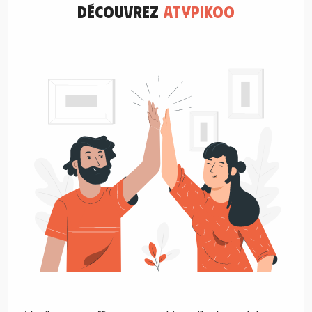
découvrez
atypikoo