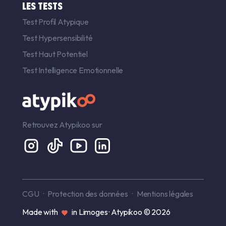
LES TESTS
Test Profil Atypique
Test Hypersensibilité
Test Haut Potentiel
Test Intelligence Emotionnelle
Retrouvez Atypikoo sur
CGU
Protection des données
Mentions légales
Made with
in Limoges · Atypikoo © 2026