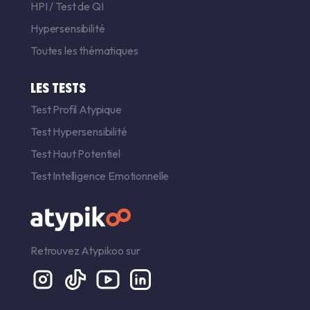
HPI
/
Test de QI
Hypersensibilité
Toutes les thématiques
LES TESTS
Test Profil Atypique
Test Hypersensibilité
Test Haut Potentiel
Test Intelligence Emotionnelle
Retrouvez Atypikoo sur