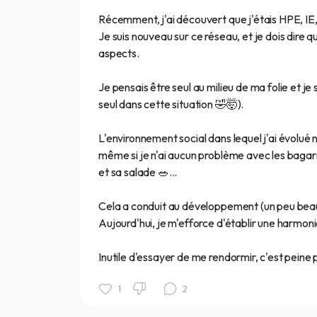
Récemment, j'ai découvert que j'étais HPE, IE,
Je suis nouveau sur ce réseau, et je dois dire
aspects.
Je pensais être seul au milieu de ma folie et je
seul dans cette situation 🤣🤯).
L'environnement social dans lequel j'ai évolué
même si je n'ai aucun problème avec les bagarres
et sa salade 🥗...
Cela a conduit au développement (un peu bea
Aujourd'hui, je m'efforce d'établir une harmon
Inutile d'essayer de me rendormir, c'est peine p
1
2