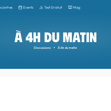
ncontres
Events
Test Gratuit
Mag
À 4H DU MATIN
Discussions
À 4h du matin