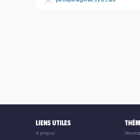
LIENS UTILES
THÉM
A propos
Neuroa