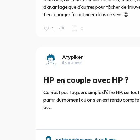
d'avantage que d'autres pour tâcher de trouver 
t'encourager à continuer dans ce sens 😉
1
0
Atypiker
il y a 5 ans
HP en couple avec HP ?
Ce n'est pas toujours simple d'être HP, surtout
partir du moment où on s'en est rendu compte 
ou...
petiteperlegivree, il y a 5 ans