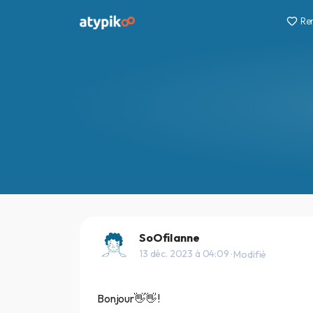
Re
SoOfiIanne
13 déc. 2023 à 04:09
· Modifié
Bonjour👋👋 !