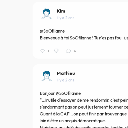
Kim
il y a 2 ans
@SoOfiIanne
Bienvenue à toi SoOfilanne ! Tu n'es pas fou, ju
1
4
Mathieu
il y a 2 ans
Bonjour @SoOfiIanne
“…Inutile d'essayer de me rendormir, c'est peine
s'endormant pas on peut justement tourner ce 
Quant à la CAF… on peut finir par trouver que m
loin d'être un acquis démocratique.
Mais bon, au-delà de seuils, mesurés, testés, déf