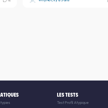
ATIQUES
LES TESTS
typies
Test Profil Atypique