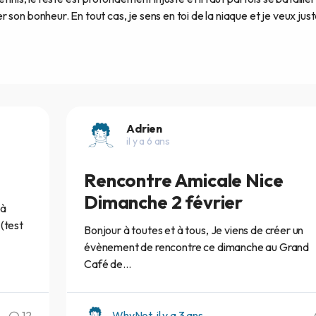
son bonheur. En tout cas, je sens en toi de la niaque et je veux jus
Adrien
il y a 6 ans
Rencontre Amicale Nice
Dimanche 2 février
 à
(test
Bonjour à toutes et à tous, Je viens de créer un
évènement de rencontre ce dimanche au Grand
Café de...
12
WhyNot, il y a 3 ans