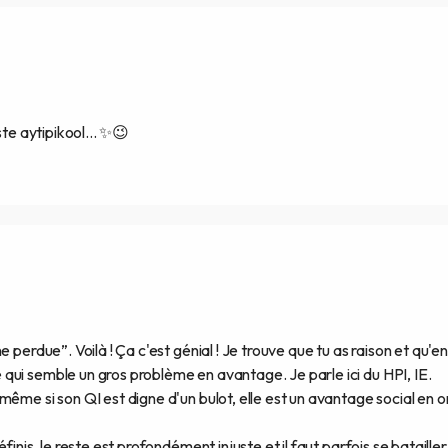
ste aytipikool... ✨😉
 perdue”. Voilà ! Ça c'est génial ! Je trouve que tu as raison et qu'e
qui semble un gros problème en avantage. Je parle ici du HPI, IE.
ême si son QI est digne d'un bulot, elle est un avantage social en o
inis, le reste est profondément injuste et il faut parfois se batailler