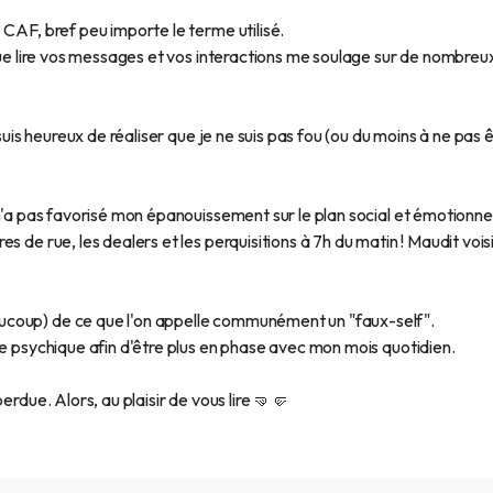
 CAF, bref peu importe le terme utilisé.
 que lire vos messages et vos interactions me soulage sur de nombreu
 suis heureux de réaliser que je ne suis pas fou (ou du moins à ne pas 
 n'a pas favorisé mon épanouissement sur le plan social et émotionnel
 de rue, les dealers et les perquisitions à 7h du matin ! Maudit vois
ucoup) de ce que l'on appelle communément un "faux-self".
ie psychique afin d'être plus en phase avec mon mois quotidien.
erdue. Alors, au plaisir de vous lire 🤜🤛