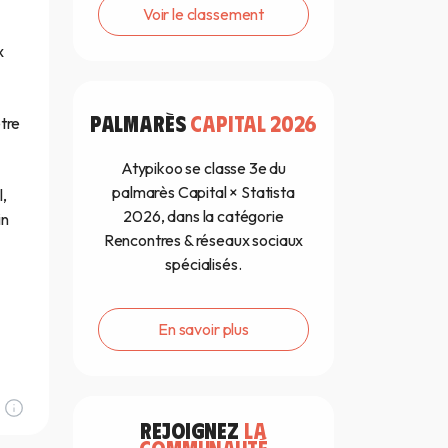
Voir le classement
x
PALMARÈS
CAPITAL 2026
être
Atypikoo se classe 3e du
palmarès Capital × Statista
,
2026, dans la catégorie
in
Rencontres & réseaux sociaux
spécialisés.
En savoir plus
REJOIGNEZ
LA
COMMUNAUTÉ