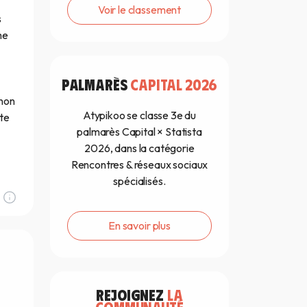
Voir le classement
s
me
PALMARÈS
CAPITAL 2026
gnon
Atypikoo se classe 3e du
ite
palmarès Capital × Statista
2026, dans la catégorie
Rencontres & réseaux sociaux
spécialisés.
En savoir plus
REJOIGNEZ
LA
COMMUNAUTÉ