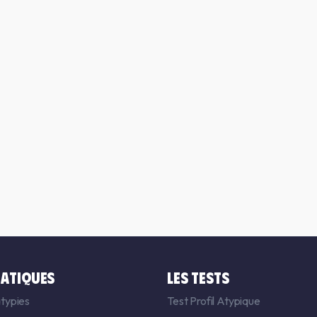
ATIQUES
LES TESTS
typies
Test Profil Atypique