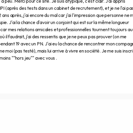
à peu. Merci pour ce site. Je suis atypique, c'est clair. J'ai appris
PI (après des tests dans un cabinet de recrutement), et je ne l'ai pa
2 ans après, j'ai encore du mal car j'ai l'impression que personne ne 
ie. J'ai la chance d'avoir un conjoint qui est sur la même longueur
, car mes relations amicales et professionnelles tournent toujours au
où il faudrait, j'ai des ressentis que je ne peux pas prouver (on me
écu pendant 19 avec un PN. J'ai eu la chance de rencontrer mon compa
moi (pas testé), mais lui arrive à vivre en société. Je me suis inscr
oins ""hors jeu"" avec vous .