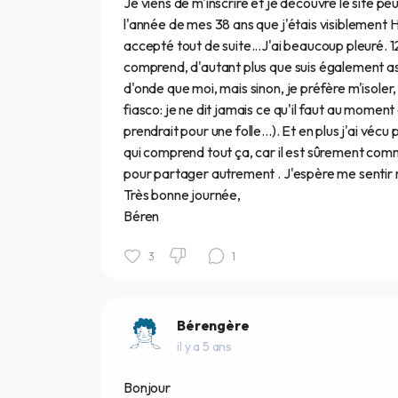
Je viens de m'inscrire et je découvre le site peu 
l'année de mes 38 ans que j'étais visiblement H
accepté tout de suite...J'ai beaucoup pleuré. 1
comprend, d'autant plus que suis également asp
d'onde que moi, mais sinon, je préfère m'isoler
fiasco: je ne dit jamais ce qu'il faut au moment 
prendrait pour une folle...). Et en plus j'ai v
qui comprend tout ça, car il est sûrement comme 
pour partager autrement . J'espère me sentir m
Très bonne journée,
Béren
3
1
Bérengère
il y a 5 ans
Bonjour