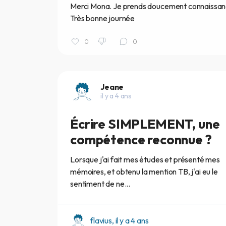
Merci Mona. Je prends doucement connaissance d
Très bonne journée
0
0
Jeane
il y a 4 ans
Écrire SIMPLEMENT, une
compétence reconnue ?
Lorsque j'ai fait mes études et présenté mes
mémoires, et obtenu la mention TB, j'ai eu le
sentiment de ne...
flavius, il y a 4 ans