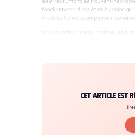
les êtres humains se trouvent inévitab
fonctionnement des êtres humains qui 
modèles familiaux qui peuvent condit
Une éducation réussie implique, en prin
…
Cet article est
Il r