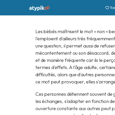
Re
Delphine
1 déc. 2022
10 min
PREMIUM
Les bébés maîtrisent le mot « non » be
l'emploient d'ailleurs très fréquemm
une question, il permet aussi de refuse
mécontentement ou son désaccord, de po
et de manière fréquente car ils le perç
termes d'effets. A l'âge adulte, certai
difficultés, alors que d'autres person
ce mot peut provoquer, elles s'arrange
Ces personnes détiennent souvent de gr
les échanges, s'adapter en fonction de
ouverture constante aux autres peut 