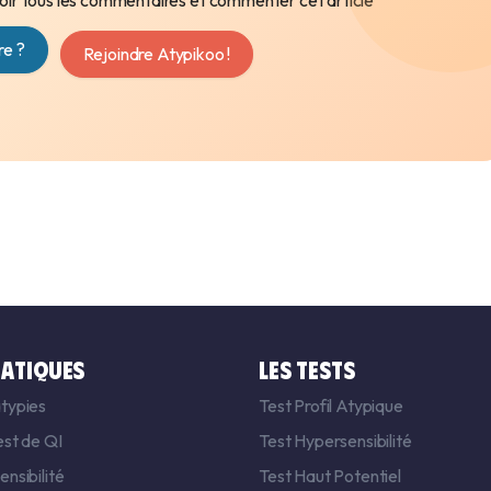
ir tous les commentaires et commenter cet article
e ?
Rejoindre Atypikoo !
ATIQUES
LES TESTS
typies
Test Profil Atypique
est de QI
Test Hypersensibilité
nsibilité
Test Haut Potentiel