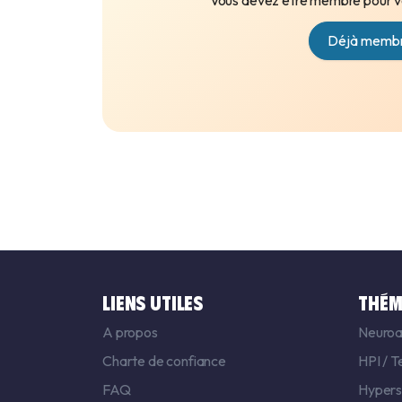
Vous devez être membre pour vo
Déjà membr
LIENS UTILES
THÉM
A propos
Neuroa
Charte de confiance
HPI
/
T
FAQ
Hyperse