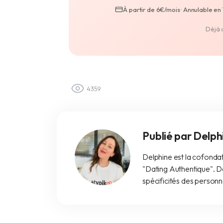
À partir de 6€/mois · Annulable en 1
Déjà 
4359
Publié par Delph
Delphine est la cofondat
"Dating Authentique". De
spécificités des person