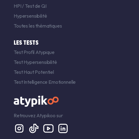
HPI
/
Test de QI
Hypersensibilité
Toutes les thématiques
LES TESTS
Test Profil Atypique
Test Hypersensibilité
Test Haut Potentiel
Test Intelligence Emotionnelle
Retrouvez Atypikoo sur