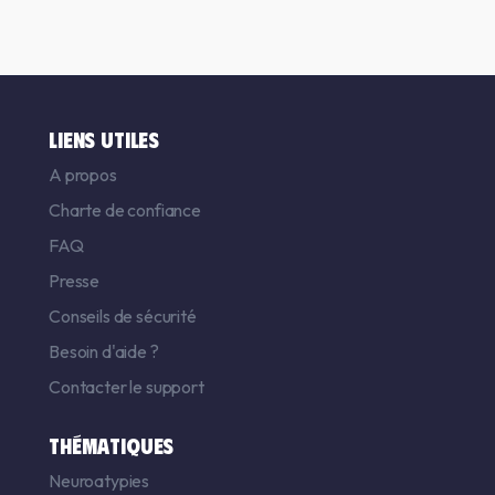
LIENS UTILES
A propos
Charte de confiance
FAQ
Presse
Conseils de sécurité
Besoin d'aide ?
Contacter le support
THÉMATIQUES
Neuroatypies