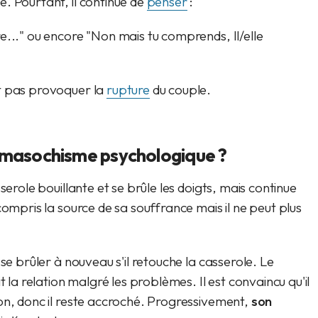
. Pourtant, il continue de
penser
:
e..." ou encore "Non mais tu comprends, Il/elle
t pas provoquer la
rupture
du couple.
 masochisme psychologique ?
serole bouillante et se brûle les doigts, mais continue
compris la source de sa souffrance mais il ne peut plus
se brûler à nouveau s'il retouche la casserole. Le
t la relation malgré les problèmes. Il est convaincu qu'il
on, donc il reste accroché. Progressivement,
son