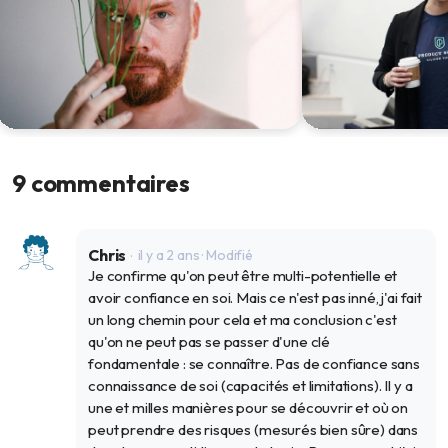
L'anti-Freud qui transformait vos
Les 16 types de b
différences en forces
Harvard
9 commentaires
13 nov. 2025
18 août 2025
Chris
il y a 2 ans
· Modifié
Je confirme qu'on peut être multi-potentielle et
avoir confiance en soi. Mais ce n'est pas inné, j'ai fait
un long chemin pour cela et ma conclusion c'est
qu'on ne peut pas se passer d'une clé
fondamentale : se connaître. Pas de confiance sans
connaissance de soi (capacités et limitations). Il y a
une et milles manières pour se découvrir et où on
peut prendre des risques (mesurés bien sûre) dans