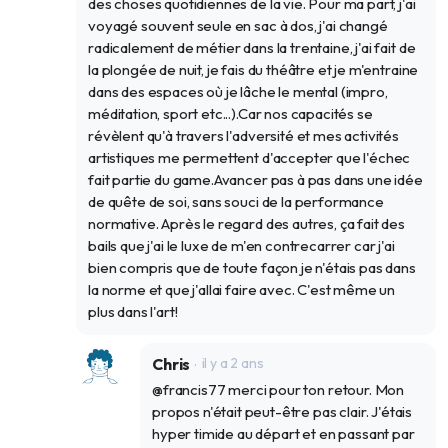
des choses quotidiennes de la vie. Pour ma part, j'ai
voyagé souvent seule en sac à dos, j'ai changé
radicalement de métier dans la trentaine, j'ai fait de
la plongée de nuit, je fais du théâtre et je m'entraine
dans des espaces où je lâche le mental (impro,
méditation, sport etc...).Car nos capacités se
révèlent qu'à travers l'adversité et mes activités
artistiques me permettent d'accepter que l'échec
fait partie du game.Avancer pas à pas dans une idée
de quête de soi, sans souci de la performance
normative. Après le regard des autres, ça fait des
bails que j'ai le luxe de m'en contrecarrer car j'ai
bien compris que de toute façon je n'étais pas dans
la norme et que j'allai faire avec. C'est même un
plus dans l'art!
Chris
il y a 2 ans
@francis77 merci pour ton retour. Mon
propos n'était peut-être pas clair. J'étais
hyper timide au départ et en passant par