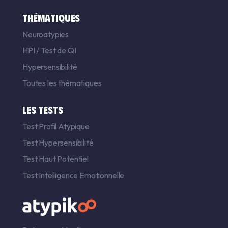
THÉMATIQUES
Neuroatypies
HPI
/
Test de QI
Hypersensibilité
Toutes les thématiques
LES TESTS
Test Profil Atypique
Test Hypersensibilité
Test Haut Potentiel
Test Intelligence Emotionnelle