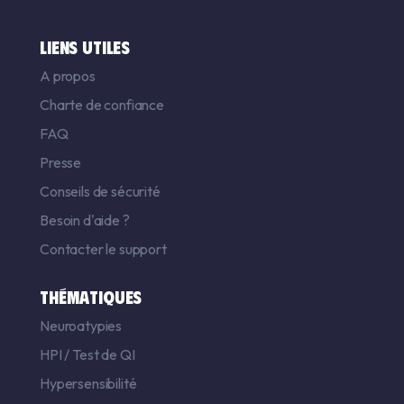
LIENS UTILES
A propos
Charte de confiance
FAQ
Presse
Conseils de sécurité
Besoin d'aide ?
Contacter le support
THÉMATIQUES
Neuroatypies
HPI
/
Test de QI
Hypersensibilité