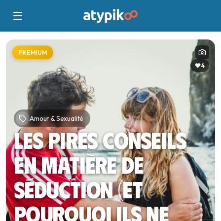
PREMIUM
4
Amour & Sexualité
Les pires conseils
en matière de
séduction (et
pourquoi ils ne