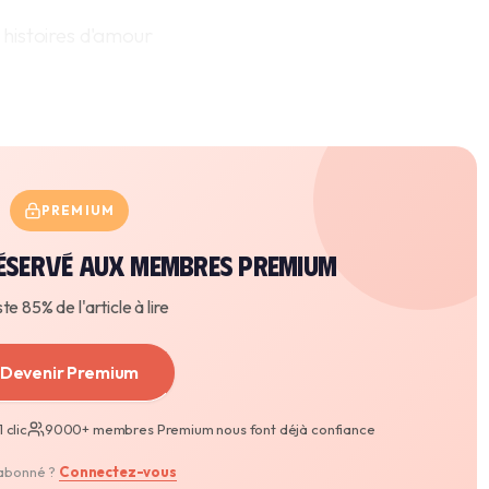
x histoires d'amour
PREMIUM
 réservé aux membres premium
este 85% de l'article à lire
Devenir Premium
 clic
9000+ membres Premium nous font déjà confiance
abonné ?
Connectez-vous