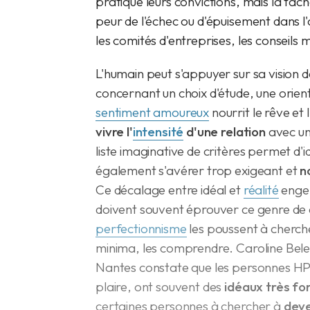
pratique leurs convictions, mais la tâc
peur de l'échec ou d'épuisement dans l'
les comités d'entreprises, les conseils
L'humain peut s'appuyer sur sa vision de
concernant un choix d'étude, une orien
sentiment amoureux
nourrit le rêve e
vivre l'
intensité
d'une relation
avec un
liste imaginative de critères permet d'
également s'avérer trop exigeant et
n
Ce décalage entre idéal et
réalité
engen
doivent souvent éprouver ce genre de 
perfectionnisme
les poussent à cherch
minima, les comprendre. Caroline Belet
Nantes constate que les personnes HP,
plaire, ont souvent des
idéaux très fo
certaines personnes à chercher à
deve