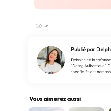
13131
Publié par Delph
Delphine est la cofondat
"Dating Authentique". De
spécificités des person
Vous aimerez aussi