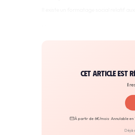
Il existe un formatage social relatif au
…
Cet article est
Il r
À partir de 6€/mois · Annulable en 1
Déjà 