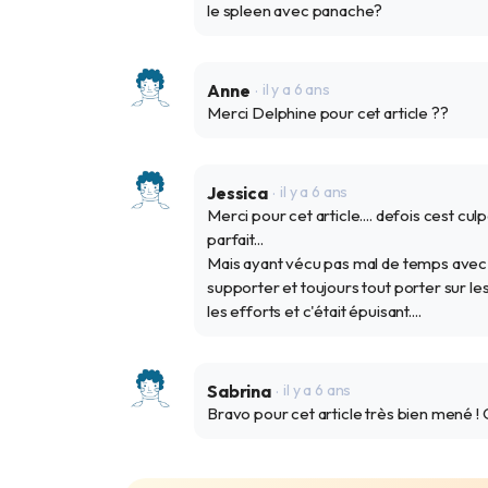
le spleen avec panache?
Anne
il y a 6 ans
Merci Delphine pour cet article ??
Jessica
il y a 6 ans
Merci pour cet article.... defois cest cul
parfait...
Mais ayant vécu pas mal de temps avec d
supporter et toujours tout porter sur le
les efforts et c'était épuisant....
Sabrina
il y a 6 ans
Bravo pour cet article très bien mené ! 