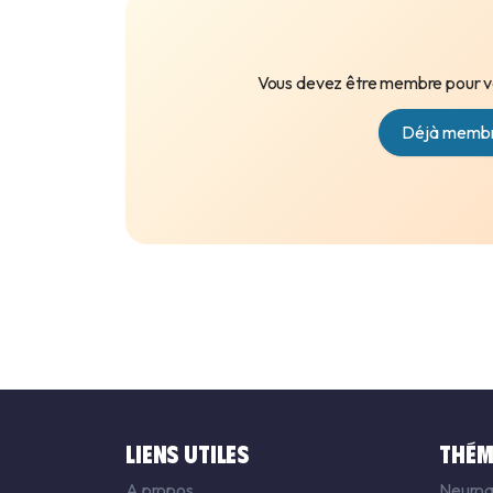
Vous devez être membre pour vo
Déjà membr
LIENS UTILES
THÉM
A propos
Neuroa