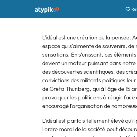
Re
Delphine
9 févr. 2020
16 min
PREMIUM
L'idéal est une création de la pensée. 
espace qui s'alimente de souvenirs, de 
sensations. En s'unissant, ces élément
devient un moteur puissant dans notre v
des découvertes scientifiques, des cré
convictions des militants politiques leu
de Greta Thunberg, qui à l'âge de 15 a
provoquer les politiciens à réagir fac
encouragé l'organisation de nombreus
L'idéal est parfois tellement élevé qu'il
l'ordre moral de la société peut décou