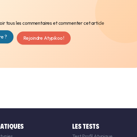
ir tous les commentaires et commenter cet article
e ?
Rejoindre Atypikoo !
ATIQUES
LES TESTS
typies
Test Profil Atypique