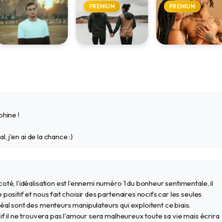
PREMIUM
PREMIUM
Ce que les
20 signes que
Peut-on
applis de
votre couple
prédire la
rencontre ne
atypique est
compatibilité
peuvent pas
fait pour durer
amoureuse ?
14 mars 2026
20 oct. 2025
14 juin 2025
vous
promettre
hine !
, j'en ai de la chance :)
é, l’idéalisation est l’ennemi numéro 1 du bonheur sentimentale, il
ositif et nous fait choisir des partenaires nocifs car les seules
al sont des menteurs manipulateurs qui exploitent ce biais.
f il ne trouvera pas l'amour sera malheureux toute sa vie mais écrira