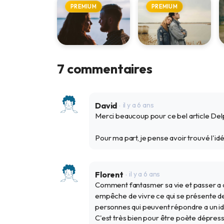
PREMIUM
PREMIUM
Comment
Couple HPI : la
7 commentaires
tombe-t-on
compatibilité
amoureux ?
intellectuelle
est-elle
22 août 2022
27 mai 2026
indispensable ?
David
il y a 6 ans
Merci beaucoup pour ce bel article Delp
Pour ma part, je pense avoir trouvé l'idéal
Florent
il y a 6 ans
Comment fantasmer sa vie et passer a cot
empêche de vivre ce qui se présente de p
personnes qui peuvent répondre a un idé
C'est très bien pour être poète dépressi