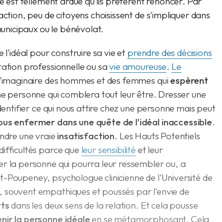
he est tellement ardue qu'ils préfèrent renoncer. Par
action, peu de citoyens choisissent de s'impliquer dans
 municipaux ou le bénévolat.
 l'idéal pour construire sa vie et
prendre des décisions
tation professionnelle ou sa
vie amoureuse
.
Le
t l'imaginaire des hommes et des femmes qui
espèrent
e personne qui comblera tout leur être. Dresser une
identifier ce qui nous attire chez une personne mais peut
ous enfermer dans une quête de l'idéal inaccessible
.
dre une vraie
insatisfaction
. Les Hauts Potentiels
difficultés parce que
leur sensibilité
et leur
er la personne qui pourra leur ressembler ou, a
-Poupeney, psychologue clinicienne de l'Université de
 souvent empathiques et poussés par l'envie de
rts
dans les deux sens de la relation. Et cela pousse
nir la personne idéale
en se métamorphosant. Cela