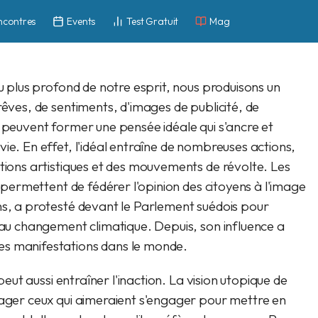
ncontres
Events
Test Gratuit
Mag
Au plus profond de notre esprit, nous produisons un
rêves, de sentiments, d'images de publicité, de
s peuvent former une pensée idéale qui s'ancre et
ie. En effet, l'idéal entraîne de nombreuses actions,
ations artistiques et des mouvements de révolte. Les
r permettent de fédérer l'opinion des citoyens à l'image
ns, a protesté devant le Parlement suédois pour
e au changement climatique. Depuis, son influence a
es manifestations dans le monde.
 peut aussi entraîner l'inaction. La vision utopique de
rager ceux qui aimeraient s'engager pour mettre en