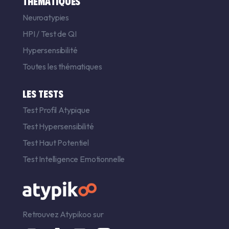
THÉMATIQUES
Neuroatypies
HPI
/
Test de QI
Hypersensibilité
Toutes les thématiques
LES TESTS
Test Profil Atypique
Test Hypersensibilité
Test Haut Potentiel
Test Intelligence Emotionnelle
Retrouvez Atypikoo sur