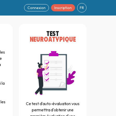
Connexion
Inscription
FR
TEST
NEUROATYPIQUE
les
e
à
 la
 les
Ce test d'auto-évaluation vous
permettra d'obtenir une