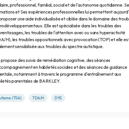
laire, professionnel, familial, social et de l'autonomie quotidienne. S
mations et Ses expériences professionnelles lui permettent aujourd'
proposer une aide individualisée et ciblée dans le domaine des troub
rodéveloppementaux. Elle est spécialisée dans les troubles des
rentissages, les troubles de l'attention avec ou sans hyperactivité
A/H), les troubles oppositionnels avec provocation (TOP) et elle es
lement sensibilisée aux troubles du spectre autistique.
e propose des suivis de remédiation cognitive, des séances
ccompagnement en habiletés sociales et des séances de guidance
entale, notamment à travers le programme d'entraînement aux
iletés parentales de BARKLEY.
utisme (TSA)
TDA/H
DYS