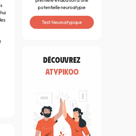
première évaluation d'une
es
potentielle neuroatypie
hui
les
Test Neuroatypique
t
découvrez
atypikoo