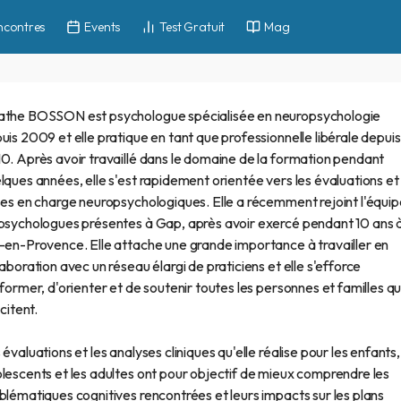
ncontres
Events
Test Gratuit
Mag
the BOSSON est psychologue spécialisée en neuropsychologie
uis 2009 et elle pratique en tant que professionnelle libérale depuis
0. Après avoir travaillé dans le domaine de la formation pendant
lques années, elle s'est rapidement orientée vers les évaluations et 
ses en charge neuropsychologiques. Elle a récemment rejoint l'équip
psychologues présentes à Gap, après avoir exercé pendant 10 ans 
-en-Provence. Elle attache une grande importance à travailler en
laboration avec un réseau élargi de praticiens et elle s'efforce
nformer, d'orienter et de soutenir toutes les personnes et familles qui
icitent.
 évaluations et les analyses cliniques qu'elle réalise pour les enfants,
lescents et les adultes ont pour objectif de mieux comprendre les
blématiques cognitives rencontrées et leurs impacts sur les plans