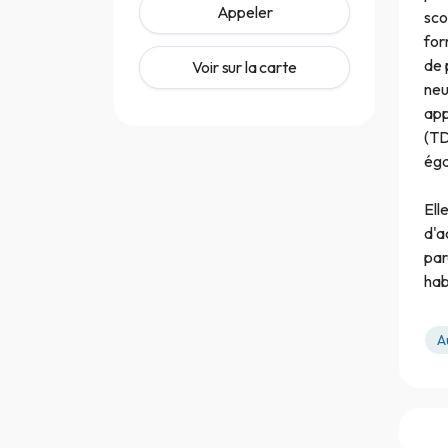
Appeler
sco
for
de 
Voir sur la carte
neu
app
(TD
éga
Ell
d'a
par
hab
A