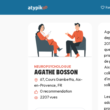
Re
Aga
dep
201
que
pri
de 
Aix
NEUROPSYCHOLOGUE
AGATHE BOSSON
col
d'i
67, Cours Gambetta, Aix-
soll
en-Provence, FR
0
recommendation
Les
2207 vues
ado
pro