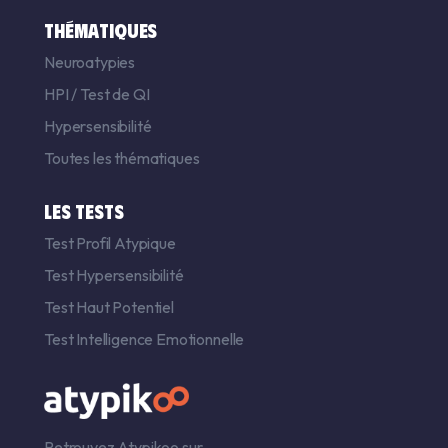
THÉMATIQUES
Neuroatypies
HPI
/
Test de QI
Hypersensibilité
Toutes les thématiques
LES TESTS
Test Profil Atypique
Test Hypersensibilité
Test Haut Potentiel
Test Intelligence Emotionnelle
Retrouvez Atypikoo sur