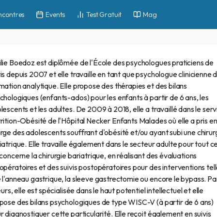
ncontres
Events
Test Gratuit
Mag
lie Boedoz est diplômée de l'École des psychologues praticiens de
is depuis 2007 et elle travaille en tant que psychologue clinicienne 
mation analytique. Elle propose des thérapies et des bilans
chologiques (enfants-ados) pour les enfants à partir de 6 ans, les
lescents et les adultes. De 2009 à 2018, elle a travaillé dans le serv
rition-Obésité de l'Hôpital Necker Enfants Malades où elle a pris e
rge des adolescents souffrant d'obésité et/ou ayant subi une chirur
iatrique. Elle travaille également dans le secteur adulte pour tout c
 concerne la chirurgie bariatrique, en réalisant des évaluations
opératoires et des suivis postopératoires pour des interventions tel
 l'anneau gastrique, la sleeve gastrectomie ou encore le bypass. Pa
leurs, elle est spécialisée dans le haut potentiel intellectuel et elle
pose des bilans psychologiques de type WISC-V (à partir de 6 ans)
r diagnostiquer cette particularité. Elle reçoit également en suivis