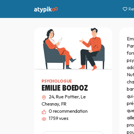
Re
Emi
Par
for
psy
ado
Nut
cha
PSYCHOLOGUE
EMILIE BOEDOZ
bar
qui
24, Rue Pottier, Le
pré
Chesnay, FR
que
0
recommendation
ail
1759 vues
pro
pou