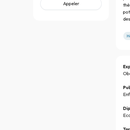
Appeler
thé
pot
des
H
Ex
Obé
Pub
Enf
Di
Eco
Tar