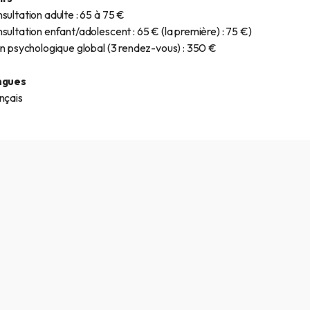
sultation adulte : 65 à 75 €
sultation enfant/adolescent : 65 € (la première) : 75 €)
an psychologique global (3 rendez-vous) : 350 €
ngues
nçais