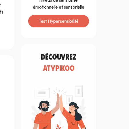
niveau de sensibilité
t
émotionnelle et sensorielle
ts
Test Hypersensibilité
découvrez
atypikoo