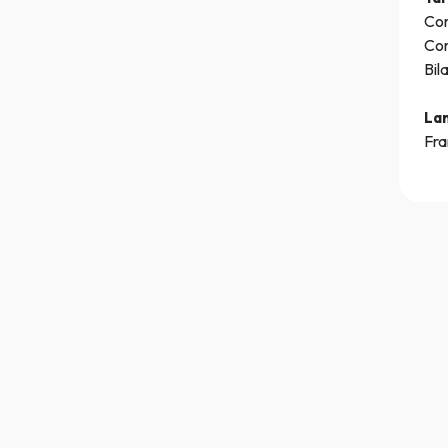
Con
Con
Bil
La
Fra