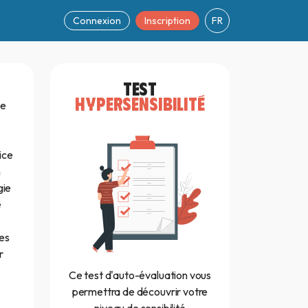
Connexion
Inscription
FR
TEST
HYPERSENSIBILITÉ
de
ice
n
gie
e
les
r
Ce test d'auto-évaluation vous
permettra de découvrir votre