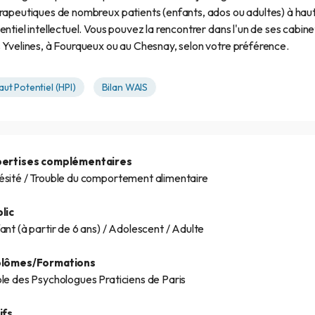
rapeutiques de nombreux patients (enfants, ados ou adultes) à hau
entiel intellectuel. Vous pouvez la rencontrer dans l'un de ses cabine
 Yvelines, à Fourqueux ou au Chesnay, selon votre préférence.
aut Potentiel (HPI)
Bilan WAIS
pertises complémentaires
sité / Trouble du comportement alimentaire
lic
ant (à partir de 6 ans) / Adolescent / Adulte
plômes/Formations
le des Psychologues Praticiens de Paris
ifs