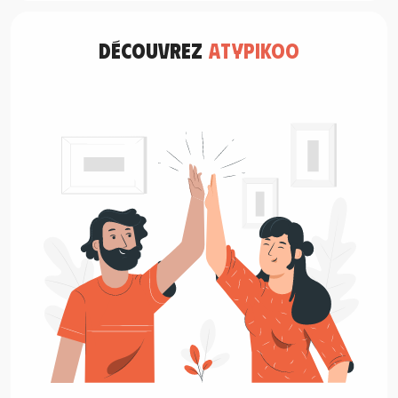
découvrez
atypikoo