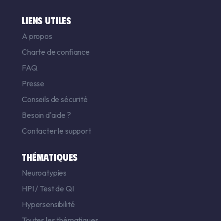
LIENS UTILES
A propos
Charte de confiance
FAQ
Presse
Conseils de sécurité
Besoin d'aide ?
Contacter le support
THÉMATIQUES
Neuroatypies
HPI
/
Test de QI
Hypersensibilité
Toutes les thématiques