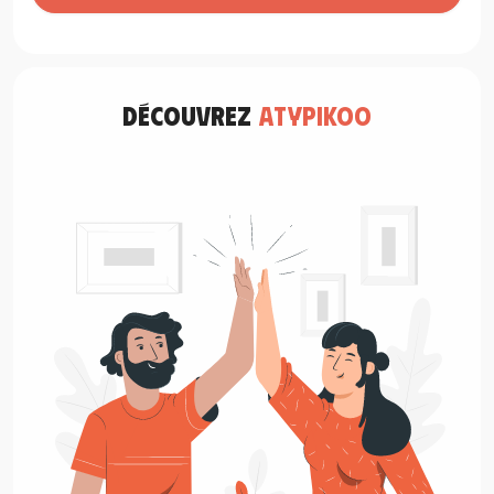
découvrez
atypikoo