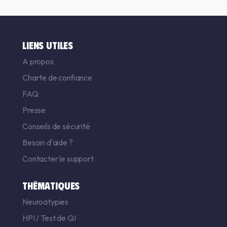
LIENS UTILES
A propos
Charte de confiance
FAQ
Presse
Conseils de sécurité
Besoin d'aide ?
Contacter le support
THÉMATIQUES
Neuroatypies
HPI
/
Test de QI