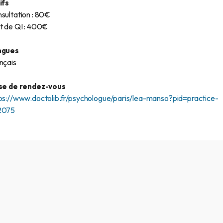
ifs
sultation : 80€
t de QI : 400€
ngues
nçais
se de rendez-vous
ps://www.doctolib.fr/psychologue/paris/lea-manso?pid=practice-
2075