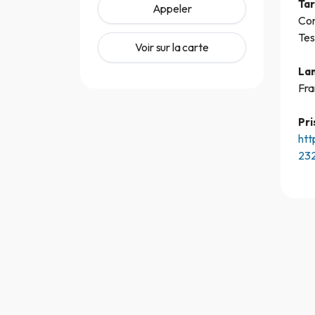
Tar
Appeler
Con
Tes
Voir sur la carte
La
Fra
Pri
htt
23