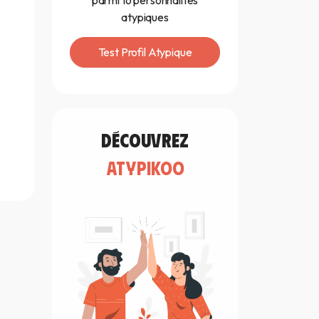
parmi 16 personnalités
atypiques
Test Profil Atypique
découvrez
atypikoo