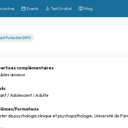
ncontres
Events
Test Gratuit
Mag
aut Potentiel (HPI)
pertises complémentaires
ubles anxieux
lic
ant / Adolescent / Adulte
plômes/Formations
ter de psychologie clinique et psychopathologie, Université de Pari