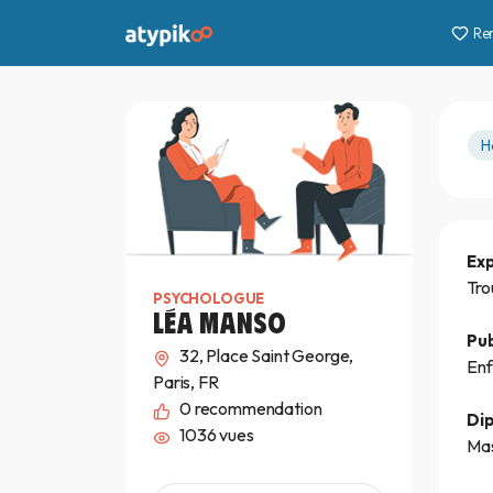
Re
H
Ex
Tro
PSYCHOLOGUE
LÉA MANSO
Pub
32, Place Saint George,
Enf
Paris, FR
0
recommendation
Di
1036 vues
Mas