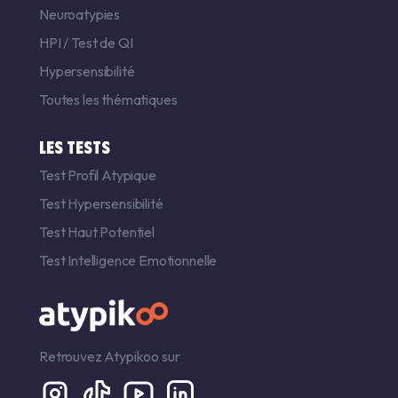
Neuroatypies
HPI
/
Test de QI
Hypersensibilité
Toutes les thématiques
LES TESTS
Test Profil Atypique
Test Hypersensibilité
Test Haut Potentiel
Test Intelligence Emotionnelle
Retrouvez Atypikoo sur