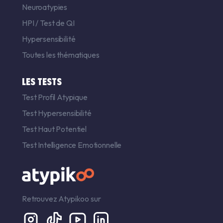
Neuroatypies
HPI
/
Test de QI
Hypersensibilité
Toutes les thématiques
LES TESTS
Test Profil Atypique
Test Hypersensibilité
Test Haut Potentiel
Test Intelligence Emotionnelle
Retrouvez Atypikoo sur