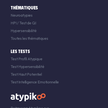
THÉMATIQUES
Neuroatypies
HPI
/
Test de QI
Hypersensibilité
Toutes les thématiques
LES TESTS
Test Profil Atypique
Test Hypersensibilité
Test Haut Potentiel
Test Intelligence Emotionnelle