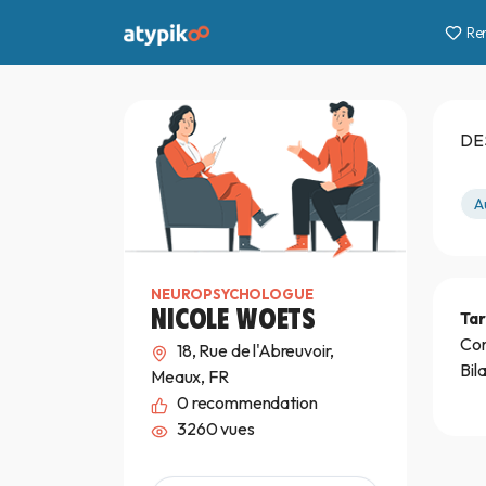
Re
DES
A
NEUROPSYCHOLOGUE
NICOLE WOETS
Tar
Con
18, Rue de l'Abreuvoir,
Bil
Meaux, FR
0
recommendation
3260 vues