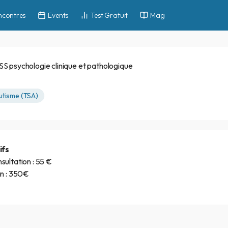
ncontres
Events
Test Gratuit
Mag
S psychologie clinique et pathologique
utisme (TSA)
ifs
sultation : 55 €
an : 350€