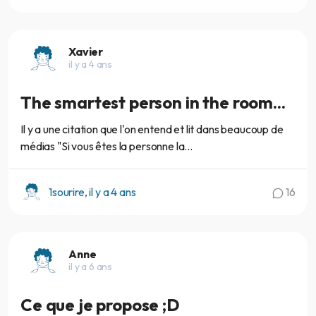
Xavier
il y a 4 ans
The smartest person in the room...
Il y a une citation que l'on entend et lit dans beaucoup de
médias "Si vous êtes la personne la...
1sourire, il y a 4 ans
16
Anne
il y a 6 ans
Ce que je propose ;D