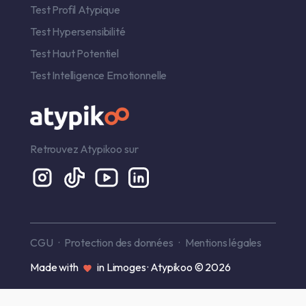
Test Profil Atypique
Test Hypersensibilité
Test Haut Potentiel
Test Intelligence Emotionnelle
Retrouvez Atypikoo sur
CGU
Protection des données
Mentions légales
Made with
in Limoges · Atypikoo © 2026