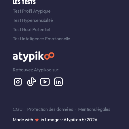
LES TESTS
Test Profil Atypique
Test Hypersensibilité
Test Haut Potentiel
Test Intelligence Emotionnelle
Retrouvez Atypikoo sur
CGU
Protection des données
Mentions légales
Made with
in Limoges · Atypikoo © 2026