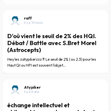
raff
il y a 10 mois
D'où vient le seuil de 2% des HQI.
Débat / Battle avec S.Bret Morel
(Astrocepts)
Hey les zatypikerzzz !!! Le seuil de 2% ( ou 2.3) pour les
Haut QI ou HPI est souvent l'objet...
Atypiker
il y a 6 ans
échange intellectuel et