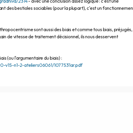
/gradhiva/2314
- avec une conclusion assez logique : c'est une
nt des bestioles sociables (pour la plupart), c'est un fonctionnemen
thropocentrisme sont aussi des biais et comme tous biais, préjugés,
ain de vitesse de traitement décisionnel, ils nous desservent
iais (ou l'argumentaire du biais) :
020-v15-n1-2-ateliers06061/1077531ar.pdf