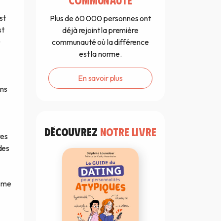
st
Plus de 60 000 personnes ont
st
déjà rejoint la première
)
communauté où la différence
est la norme.
En savoir plus
ons
DÉCOUVREZ
NOTRE LIVRE
res
des
isme