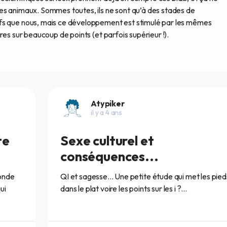
es animaux. Sommes toutes, ils ne sont qu’à des stades de
fs que nous, mais ce développement est stimulé par les mêmes
res sur beaucoup de points (et parfois supérieur !).
Atypiker
il y a 4 ans
te
Sexe culturel et
conséquences...
monde
QI et sagesse... Une petite étude qui met les pied
ui
dans le plat voire les points sur les i ?...