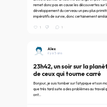
remet donc pas en cause les découvertes sur l
développement du cerveau un peu plus primiti
impératifs de survie, donc certainement similai
1
1
Alex
il y a 5 ans
23h42, un soir sur la planè
de ceux qui tourne carré
Bonjour, je suis tomber sur l'atypique et son 
que très tard suite a des problèmes au travail q
ont...