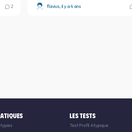
2
flavius, il y a 4 ans
ATIQUES
LES TESTS
typies
Test Profil Atypique