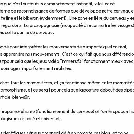
s que c’est surtout un comportement instinctif, vital, codé
tème de reconnaissance de formes que développe notre cerveau e
a tétine et le biberon évidemment). Une zone entière du cerveau y e
s regardons. La prosopagnosie (incapacité à reconnaitre les visages
ns cette partie du cerveau.
eloppé pour interpréter les mouvements de n’importe quel animal,
 à apprendre nos mouvements. C'est ce qui fait que nous différenci
st pour cela que les jeux vidéo "immersifs" fonctionnent mieux avec
rsonnages imparfaitement réalistes.
s chez tous les mammifères, et ça fonctionne même entre mammifè
 lupomorphisme, et ce serait pour cela que la posture debout des bipè
ticle, bien-sûr.
l’anthropomorphisme (fonctionnement du cerveau) et l’anthropocentr
ologisme raisonné et universel).
s scientifiques sérieux prennent déjà en compte ces biais, et ça ne