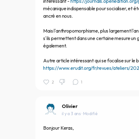
intéressant -
https://journals.openedition.org
mécanique indispensable pour socialiser, et éta
ancré en nous.
Mais l'anthropomorphisme, plus largement l'an
s'ils permettent dans une certaine mesure un g
également.
Autre article intéressant qui se focalise sur le b
https://www.erudit.org/fr/revues/ateliers/2
2
1
Olivier
il y a 3 ans
· Modifié
Bonjour Keras,