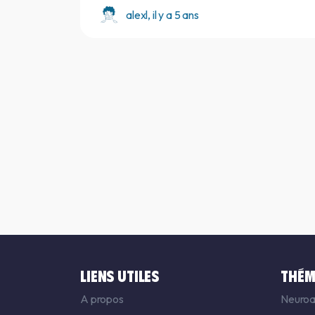
alexl, il y a 5 ans
LIENS UTILES
THÉM
A propos
Neuroa