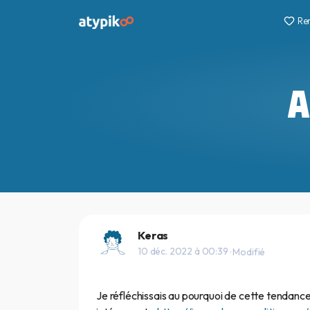
Re
A
Keras
10 déc. 2022 à 00:39
· Modifié
Je réfléchissais au pourquoi de cette tendance