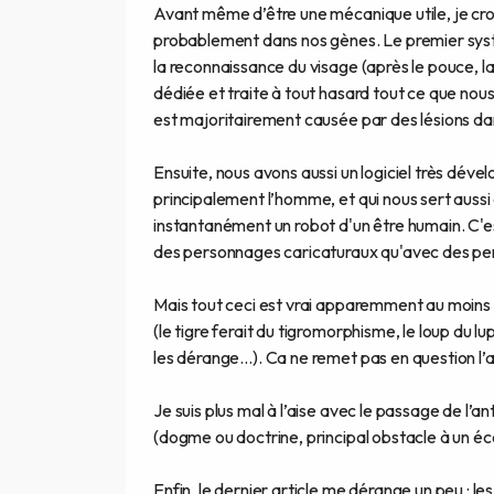
Avant même d’être une mécanique utile, je croi
probablement dans nos gènes. Le premier sys
la reconnaissance du visage (après le pouce, l
dédiée et traite à tout hasard tout ce que nou
est majoritairement causée par des lésions da
Ensuite, nous avons aussi un logiciel très dév
principalement l’homme, et qui nous sert aussi
instantanément un robot d'un être humain. C'e
des personnages caricaturaux qu'avec des pe
Mais tout ceci est vrai apparemment au moin
(le tigre ferait du tigromorphisme, le loup du
les dérange…). Ca ne remet pas en question l’ar
Je suis plus mal à l’aise avec le passage de 
(dogme ou doctrine, principal obstacle à un éc
Enfin, le dernier article me dérange un peu : le