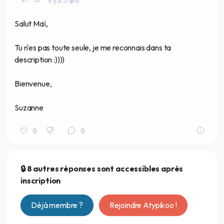
il y a 5 ans
Salut Maï,
Tu n'es pas toute seule, je me reconnais dans ta
description :))))
Bienvenue,
Suzanne
0
0
🔒 8 autres réponses sont accessibles après
inscription
Déjà membre ?
Rejoindre Atypikoo !