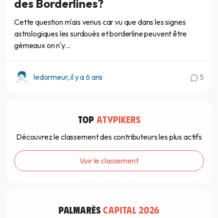
des Borderlines?
Cette question m'ais venus car vu que dans les signes
astrologiques les surdoués et borderline peuvent être
gémeaux on n'y...
ledormeur, il y a 6 ans
5
TOP
ATYPIKERS
Découvrez le classement des contributeurs les plus actifs
Voir le classement
PALMARÈS
CAPITAL 2026