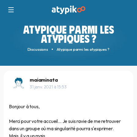
ATYPIQUE PARMI LES
ATYPIQUES ?
Discussions
Atypique parmi les atypiques ?
maiaminata
31 janv. 2021 à 15:53
Bonjour à tous,
Merci pour votre accueil... Je suis ravie de me retrouver
dans un groupe où ma singularité pourra s'exprimer.
Mais, il y a un mais...