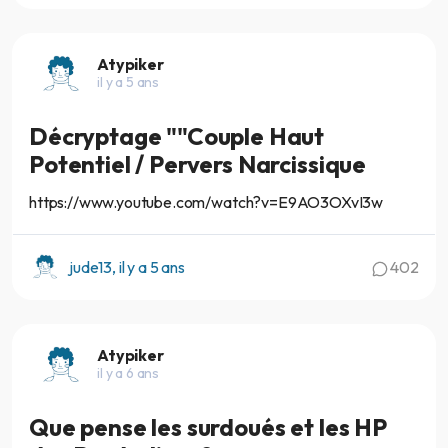
Atypiker
il y a 5 ans
Décryptage ""Couple Haut
Potentiel / Pervers Narcissique
https://www.youtube.com/watch?v=E9AO3OXvI3w
jude13, il y a 5 ans
402
Atypiker
il y a 6 ans
Que pense les surdoués et les HP