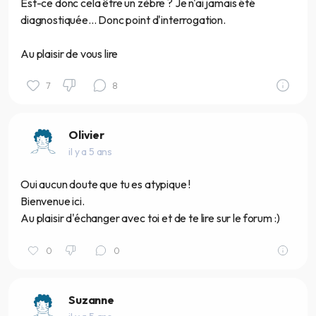
Est-ce donc cela être un zèbre ? Je n'ai jamais été
diagnostiquée... Donc point d'interrogation.
Au plaisir de vous lire
7
8
Olivier
il y a 5 ans
Oui aucun doute que tu es atypique !
Bienvenue ici.
Au plaisir d'échanger avec toi et de te lire sur le forum :)
0
0
Suzanne