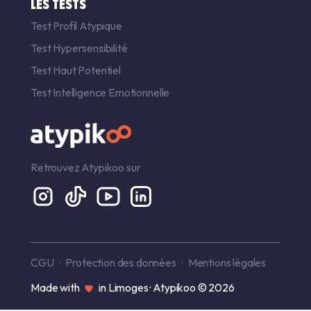
LES TESTS
Test Profil Atypique
Test Hypersensibilité
Test Haut Potentiel
Test Intelligence Emotionnelle
Retrouvez Atypikoo sur
CGU
Protection des données
Mentions légales
Made with
in Limoges · Atypikoo © 2026