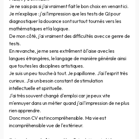
Je ne sais pas si j'ai vraiment fait le bon choix en venant ici.
Je m'explique : j'ai l'impression que les tests de QI pour
diagnostiquer la douance sont surtout tournés vers les
mathématiques et la logique.
De mon côté, j'ai vraiment des difficultés avec ce genre de
tests.
En revanche, je me sens extrêment à l'aise avec les
langues étrangères, le langage de manière générale ainsi
que toutes les disciplines artistiques.
Je suis un peu touche à tout. Je papillonne. J'ai l'esprit très
curieux. J'ai un besoin constant de stimulation
intellectuelle et spirituelle.
J'ai très souvent changé d'emploi car je peux vite
m'ennuyer dans un métier quand j'ai l'impression de ne plus
rien apprendre.
Donc mon CV est incompréhensible. Ma vie est
incompréhensible vue de l'extérieur.