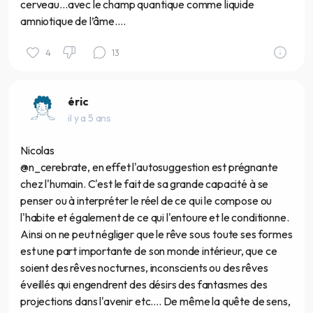
cerveau…avec le champ quantique comme liquide
amniotique de l’âme….
4
13
éric
il y a 5 ans
Nicolas
@n_cerebrate, en effet l'autosuggestion est prégnante
chez l'humain. C'est le fait de sa grande capacité à se
penser ou à interpréter le réel de ce qui le compose ou
l'habite et également de ce qui l'entoure et le conditionne.
Ainsi on ne peut négliger que le rêve sous toute ses formes
est une part importante de son monde intérieur, que ce
soient des rêves nocturnes, inconscients ou des rêves
éveillés qui engendrent des désirs des fantasmes des
projections dans l'avenir etc.... De même la quête de sens,