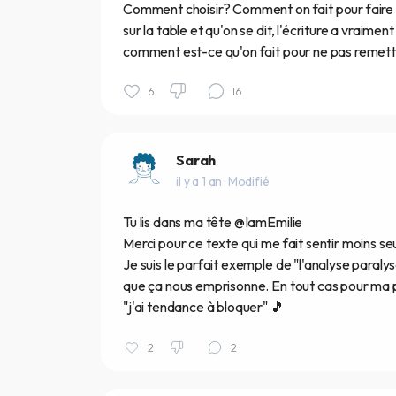
Comment choisir? Comment on fait pour faire p
sur la table et qu'on se dit, l'écriture a vraime
comment est-ce qu'on fait pour ne pas remettre 
6
16
Sarah
il y a 1 an
· Modifié
Tu lis dans ma tête @IamEmilie
Merci pour ce texte qui me fait sentir moins se
Je suis le parfait exemple de "l'analyse paralyse
que ça nous emprisonne. En tout cas pour ma 
"j'ai tendance à bloquer" 🎵
2
2