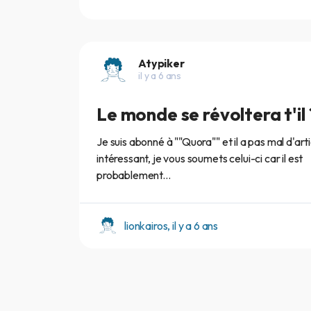
Atypiker
il y a 6 ans
Le monde se révoltera t'il 
Je suis abonné à ""Quora"" et il a pas mal d'art
intéressant, je vous soumets celui-ci car il est
probablement...
lionkairos, il y a 6 ans