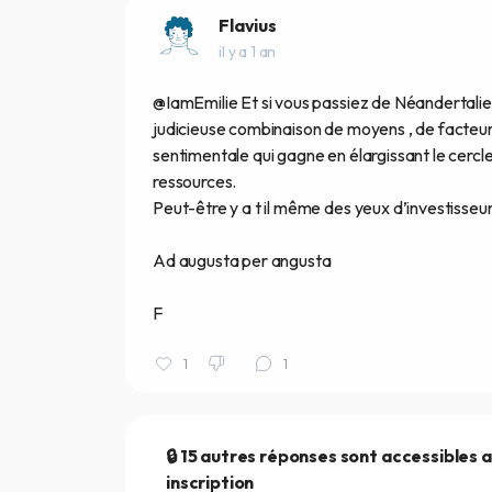
Flavius
il y a 1 an
@IamEmilie Et si vous passiez de Néandertali
judicieuse combinaison de moyens , de facteurs 
sentimentale qui gagne en élargissant le cercle 
ressources.
Peut-être y a t il même des yeux d’investisseur
Ad augusta per angusta
F
1
1
🔒 15 autres réponses sont accessibles 
inscription