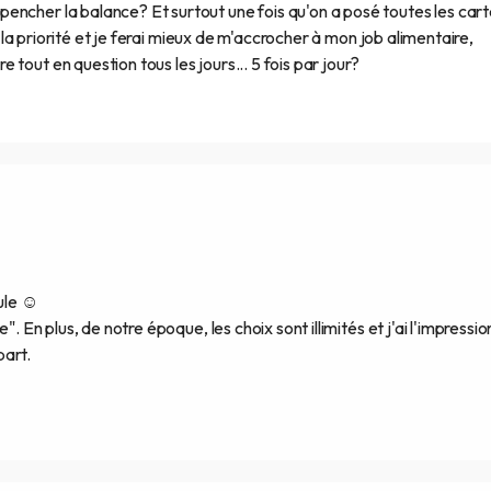
encher la balance? Et surtout une fois qu'on a posé toutes les car
nt la priorité et je ferai mieux de m'accrocher à mon job alimentaire,
tout en question tous les jours... 5 fois par jour?
ule ☺️
". En plus, de notre époque, les choix sont illimités et j'ai l'impressio
part.