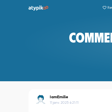
Re
COMMEN
IamEmilie
11 janv. 2025 à 21:11