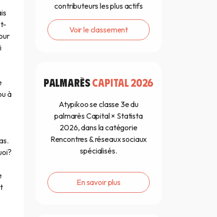
contributeurs les plus actifs
is
st-
Voir le classement
our
i
PALMARÈS
CAPITAL 2026
e
ou à
Atypikoo se classe 3e du
palmarès Capital × Statista
2026, dans la catégorie
Rencontres & réseaux sociaux
as.
spécialisés.
uoi?
e
En savoir plus
t