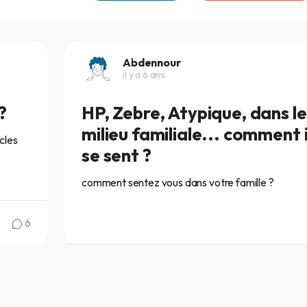
Abdennour
il y a 6 ans
?
HP, Zebre, Atypique, dans le
milieu familiale... comment i
icles
se sent ?
comment sentez vous dans votre famille ?
6