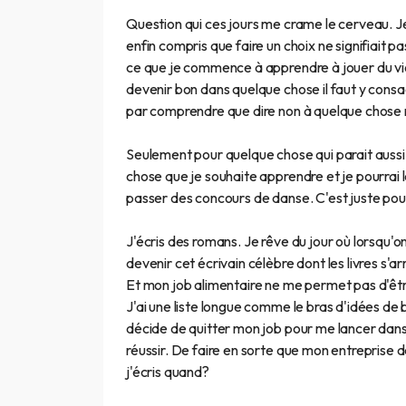
Question qui ces jours me crame le cerveau. Je
enfin compris que faire un choix ne signifiait
ce que je commence à apprendre à jouer du vio
devenir bon dans quelque chose il faut y consacr
par comprendre que dire non à quelque chose m
Seulement pour quelque chose qui parait aussi 
chose que je souhaite apprendre et je pourrai l
passer des concours de danse. C'est juste pour le
J'écris des romans. Je rêve du jour où lorsqu'o
devenir cet écrivain célèbre dont les livres s'a
Et mon job alimentaire ne me permet pas d'êtr
J'ai une liste longue comme le bras d'idées de 
décide de quitter mon job pour me lancer dans
réussir. De faire en sorte que mon entreprise d
j'écris quand?