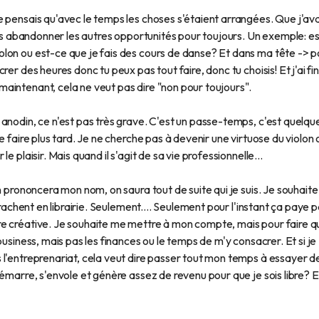
 pensais qu'avec le temps les choses s'étaient arrangées. Que j'ava
 pas abandonner les autres opportunités pour toujours. Un exemple: e
lon ou est-ce que je fais des cours de danse? Et dans ma tête -> p
er des heures donc tu peux pas tout faire, donc tu choisis! Et j'ai fin
aintenant, cela ne veut pas dire "non pour toujours".
anodin, ce n'est pas très grave. C'est un passe-temps, c'est quelqu
e faire plus tard. Je ne cherche pas à devenir une virtuose du violon 
 plaisir. Mais quand il s'agit de sa vie professionnelle...
n prononcera mon nom, on saura tout de suite qui je suis. Je souhaite
rrachent en librairie. Seulement.... Seulement pour l'instant ça paye p
e créative. Je souhaite me mettre à mon compte, mais pour faire q
business, mais pas les finances ou le temps de m'y consacrer. Et si je
 l'entreprenariat, cela veut dire passer tout mon temps à essayer d
émarre, s'envole et génère assez de revenu pour que je sois libre? E