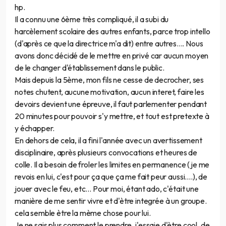
hp.
Il a connu une 6ème très compliqué, il a subi du
harcèlement scolaire des autres enfants, parce trop intello
(d'après ce que la directrice m'a dit) entre autres.... Nous
avons donc décidé de le mettre en privé car aucun moyen
de le changer d'établissement dans le public.
Mais depuis la 5ème, mon fils ne cesse de decrocher, ses
notes chutent, aucune motivation, aucun interet, faire les
devoirs devient une épreuve, il faut parlementer pendant
20 minutes pour pouvoir s'y mettre, et tout est pretexte à
y échapper.
En dehors de cela, il a fini l'année avec un avertissement
disciplinaire, après plusieurs convocations et heures de
colle. Il a besoin de froler les limites en permanence (je me
revois en lui, c'est pour ça que ça me fait peur aussi....), de
jouer avec le feu, etc... Pour moi, étant ado, c'était une
manière de me sentir vivre et d'ètre integrée à un groupe.
cela semble ètre la mème chose pour lui.
Je ne sais plus comment le prendre, j'essaie d'ètre cool, de