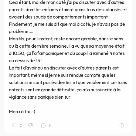
Ceci étant, moi de mon coté j'ai pu discuter avec d'autres
parents dont les enfants étaient quasi tous déscolarisés et
avaient des soucis de comportements important.
Finalement, je me suis dit que moi à coté, je n'avais pas de
problème....
Mon fils, pour l'instant, reste encore gérable, dans le sens
ou là cette dernière semaine, il a vu que sa moyenne était
à 10.50, ça l'a fait paniquer et du coup il a ramené 4 notes
au dessus de 15 !
Le fait d'avoir pu en discuter avec d'autres parents est
important, mème si je me suis rendue compte que les
solutions ne sont pas évidentes et que visiblement certains
enfants sont en grande difficulté. ça m'a aussi incité à la
vigilance sans panique bien sur.
Merci à toi :-)
0
0