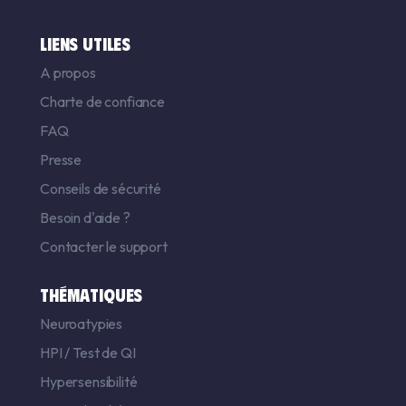
LIENS UTILES
A propos
Charte de confiance
FAQ
Presse
Conseils de sécurité
Besoin d'aide ?
Contacter le support
THÉMATIQUES
Neuroatypies
HPI
/
Test de QI
Hypersensibilité