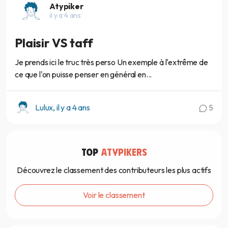
Atypiker
il y a 4 ans
Plaisir VS taff
Je prends ici le truc très perso Un exemple à l'extrême de
ce que l'on puisse penser en général en...
Lulux, il y a 4 ans
5
TOP
ATYPIKERS
Découvrez le classement des contributeurs les plus actifs
Voir le classement