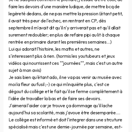
faire les devoirs d'une manière ludique, de mettre bcq de
legèreté dedans, de ne pas mettre la pression (étant petit,
il avait très peur de l'echec, en rentrant en CP, dès
septembre il m'avait dit qu'il n'y arriverait pas et qu'il allait
surement redoubler; en plus de refaire pipi au lit à chaque
rentrée en primaire durant les premières semaines...)
Lui qui adorait l'histoire, les maths et autres, ne
s'interessent plus à rien. (hormis les youtubeurs et jeux
vidéos qui nourrissent ces ""journées"", mais c'est un autre
sujet à mon avis)
Je sais bien qu'étant ado, il ne va pas venir au musée avec
moi la fleur au fusil ;-) ce qui m'inquiète plus, c'est ce
dégout du collège et le fait qu'il se ferme complètement à
l'idée de travailler la bas et de faire ses devoirs.
J'aimerai l'aider car je trouve ça dommage qu'il lache
aujourd'hui sa scolarité, mais j'avoue ètre desemparée....
Le collège est informé et doit l'integrer dans une strcuture
spécialisé mais c'est une demie-journée par semaine, est-