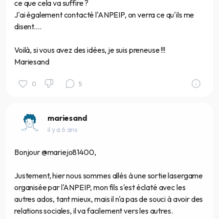
ce que cela va suffire ?
J'ai également contacté l'ANPEIP, on verra ce qu'ils me
disent....
Voilà, si vous avez des idées, je suis preneuse !!!
Mariesand
0
5
mariesand
il y a 6 ans
Bonjour @mariejo81400,
Justement, hier nous sommes allés à une sortie lasergame
organisée par l'ANPEIP, mon fils s'est éclaté avec les
autres ados, tant mieux, mais il n'a pas de souci à avoir des
relations sociales, il va facilement vers les autres.