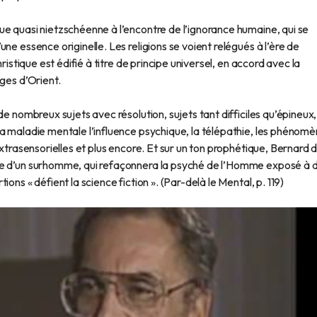
e quasi nietzschéenne à l’encontre de l’ignorance humaine, qui se
ne essence originelle. Les religions se voient relégués à l’ère de
ristique est édifié à titre de principe universel, en accord avec la
ges d’Orient.
de nombreux sujets avec résolution, sujets tant difficiles qu’épineux,
a maladie mentale l’influence psychique, la télépathie, les phénom
extrasensorielles et plus encore. Et sur un ton prophétique, Bernard 
re d’un surhomme, qui refaçonnera la psyché de l’Homme exposé à 
ons « défient la science fiction ». (Par-delà le Mental, p. 119)