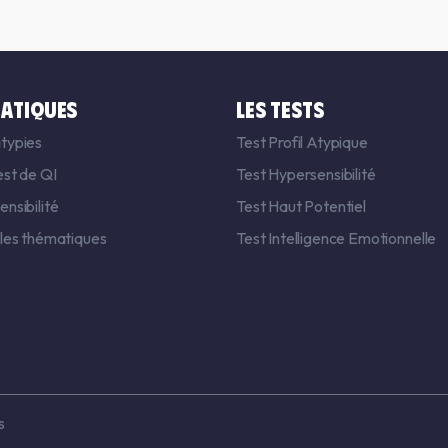
ATIQUES
LES TESTS
typies
Test Profil Atypique
est de QI
Test Hypersensibilité
nsibilité
Test Haut Potentiel
 les thématiques
Test Intelligence Emotionnelle
s