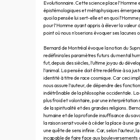
Evolutionnaire. Cette science place l’Homme 
épistémologiques et métaphysiques émergeante
quoi la pensée lui sert-elle et en quoi l’Homm
pour l’Homme ayant appris à élever la valeur d
point où nous n’oserions évoquer ses lacunes
Bernard de Montréal évoque la notion du Suprame
redéfinira les paramètres futurs du mental huma
fut, depuis des siècles, l’ultime joyau du déve
l’animal. La pensée doit être redéfinie à sa jus
identité à titre de race cosmique. Car ceci imp
nous assure l’auteur, de dépendre des fonctions
indétrônable de la philosophie occidentale. L
plus froid et volontaire, par une interprétatio
de la spiritualité et des grandes religions. Be
humaine et de la profonde insuffisance du savo
la raison serait vouée à céder la place à un
une quête de sens infinie. Car, selon l’auteur, 
incapable de faire face aux bouleversements q