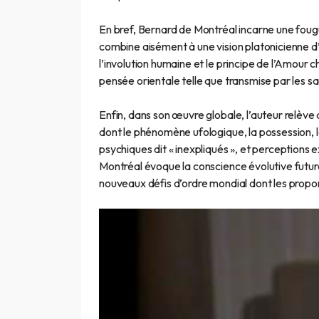
En bref, Bernard de Montréal incarne une fougu
combine aisément à une vision platonicienne d’u
l’involution humaine et le principe de l’Amour ch
pensée orientale telle que transmise par les sa
Enfin, dans son œuvre globale, l’auteur relève 
dont le phénomène ufologique, la possession, l
psychiques dit « inexpliqués », et perceptions 
Montréal évoque la conscience évolutive futu
nouveaux défis d’ordre mondial dont les proporti