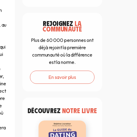
n
REJOIGNEZ
LA
, au
COMMUNAUTÉ
Plus de 60 000 personnes ont
qui
déjà rejoint la première
ui
communauté où la différence
est la norme.
e
er,
En savoir plus
eine
ect
ère
e
DÉCOUVREZ
NOTRE LIVRE
où
era