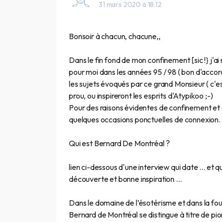
31 mars 2020 à 18:12
Bonsoir à chacun, chacune,,
Dans le fin fond de mon confinement [sic !} j'
pour moi dans les années 95 / 98 ( bon d'accord, 
les sujets évoqués par ce grand Monsieur ( c'e
prou, ou inspireront les esprits d'Atypikoo ;-)
Pour des raisons évidentes de confinement et d'a
quelques occasions ponctuelles de connexion.
Qui est Bernard De Montréal ?
lien ci-dessous d'une interview qui date ... et q
découverte et bonne inspiration ...
Dans le domaine de l’ésotérisme et dans la fou
Bernard de Montréal se distingue à titre de pio