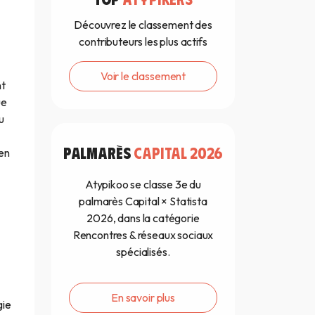
Découvrez le classement des
contributeurs les plus actifs
Voir le classement
nt
ue
u
PALMARÈS
CAPITAL 2026
 en
Atypikoo se classe 3e du
palmarès Capital × Statista
2026, dans la catégorie
Rencontres & réseaux sociaux
spécialisés.
En savoir plus
gie