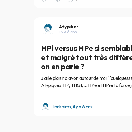
Atypiker
il y a 6 ans
HPi versus HPe si semblab
et malgré tout très différ
on en parle ?
J'ai le plaisir d'avoir autour de moi ""quelquess
Atypiques, HP, THQI, ... HPe et HPi et à force j
lionkairos, il y a 6 ans