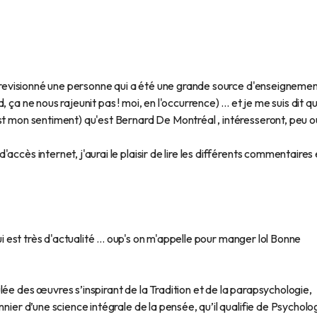
ai revisionné une personne qui a été une grande source d'enseigneme
ça ne nous rajeunit pas ! moi, en l'occurrence) ... et je me suis dit q
st mon sentiment) qu'est Bernard De Montréal , intéresseront, peu o
ccès internet, j'aurai le plaisir de lire les différents commentaires
ui est très d'actualité ... oup's on m'appelle pour manger lol Bonne
lée des œuvres s’inspirant de la Tradition et de la parapsychologie,
nnier d’une science intégrale de la pensée, qu’il qualifie de Psycholo