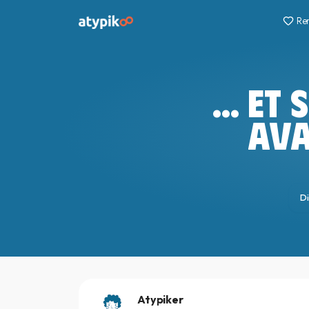
Re
... ET
AVA
Di
Atypiker