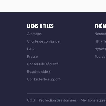
LIENS UTILES
THÉM
A propos
Neuroa
Charte de confiance
HPI
/
T
FAQ
Hyperse
Presse
Toutes
Conseils de sécurité
Besoin d'aide ?
Contacter le support
CGU
Protection des données
Mentions légale