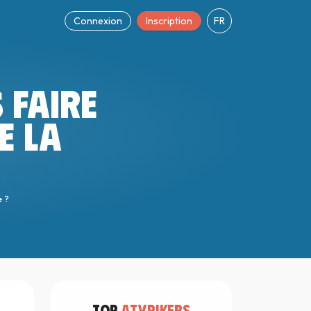
Connexion
Inscription
FR
S FAIRE
E LA
e ?
TOP
ATYPIKERS