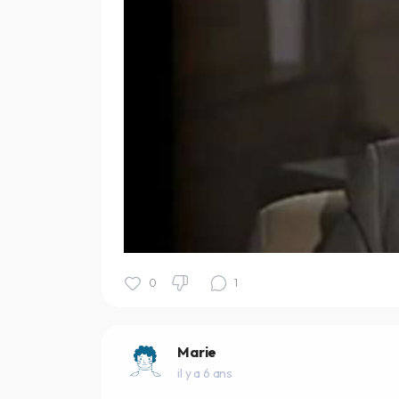
0
1
Marie
il y a 6 ans