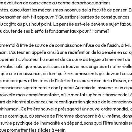
en évolution de conscience au centre des préoccupations
s, auscultant les mécanismes inconnus de la faculté de penser. E
e pensant en est-t-il appauvri ? Questions lourdes de conséquences
u cogito au plus haut point. La pensée est-elle devenue sujet tabou
 ou douter de ses bienfaits fondamentaux pour l’Homme?
ntal à titre de source de connaissance infuse ou de fusion, dit-il, 
in. L’auteur en appelle ainsi à une redéfinition de la pensée en soi q
loppement civilisateur humain et de ce qui le distingue ultimement de
te valeur afin que nous puissions retrouver nos origines et notre réell
lique une renaissance, en tant qu’êtres omniscients qui devront cess
 mécaniques et limitées de l’Intellect mis au service de la Raison, r
a conscience supramentale dont parlait Aurobindo, assume ici un asp
n nouvelle mais complémentaire, où le mental supérieur transcende l’
rnard de Montréal avance une reconfiguration globale de la conscienc
ir humain. Cette ère nouvelle présagerait un nouvel ordre mondial, 
e gnose cosmique, au service de l’Homme abandonné à lui-même, dans
la survie psychique de l’humanité en dépend, sans quoi l’être humain s
ue promettent les siècles à venir.