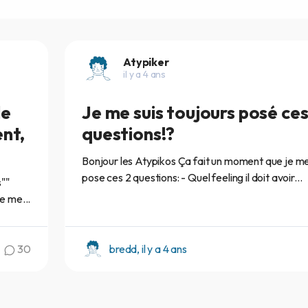
Atypiker
il y a 4 ans
le
Je me suis toujours posé ce
ent,
questions!?
Bonjour les Atypikos Ça fait un moment que je m
pose ces 2 questions: - Quel feeling il doit avoir...
s""
e me...
30
bredd, il y a 4 ans