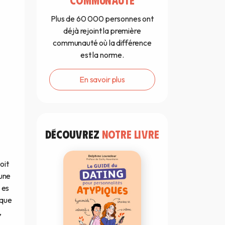
Plus de 60 000 personnes ont
déjà rejoint la première
communauté où la différence
est la norme.
En savoir plus
DÉCOUVREZ
NOTRE LIVRE
r
oit
 une
 es
 que
,