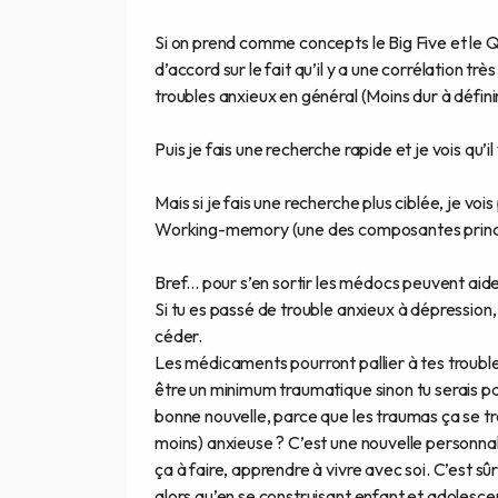
Si on prend comme concepts le Big Five et le QI
d’accord sur le fait qu’il y a une corrélation trè
troubles anxieux en général (Moins dur à définir
Puis je fais une recherche rapide et je vois qu’i
Mais si je fais une recherche plus ciblée, je vo
Working-memory (une des composantes princip
Bref... pour s’en sortir les médocs peuvent aide
Si tu es passé de trouble anxieux à dépressio
céder.
Les médicaments pourront pallier à tes troubles
être un minimum traumatique sinon tu serais pa
bonne nouvelle, parce que les traumas ça se trava
moins) anxieuse ? C’est une nouvelle personnali
ça à faire, apprendre à vivre avec soi. C’est s
alors qu’en se construisant enfant et adolescent