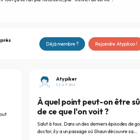
après
Déjà membre ?
Rejoindre Atypikoo !
Atypiker
il y a 4 ans
À quel point peut-on être sû
de ce que l'on voit ?
tout
Salut à tous. Dans un des derniers épisodes de g
doctor, il y a un passage où Shaun découvre sa...