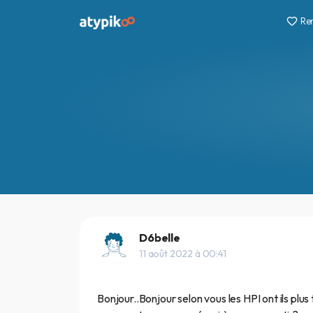
Re
D6belle
11 août 2022 à 00:41
Bonjour..Bonjour selon vous les HPI ont ils plus