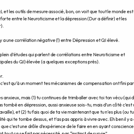
, et les outils de mesure associé, bon, on voit que tout le monde est
s forte entre le Neuroticisme et la dépression (Dur a définir) et les
).
l y a une corrélation négative (!) entre Dépression et QI élevé.
is plein d’études qui parlent de corrélations entre Neuroticisme et
ales du QI) élevée (a quelques exceptions près).
r.
n, c’est qu’à un moment tes mécanismes de compensation ont fini pa
 anxieux, mais (1) tu continues de trimballer avec toi ton vécu (qui d
s tombé en dépression, aussi anxieuse sois-tu, mais d’un côté c’est
ille), et (2) tu fais quoi de ta vie maintenant que tu n’es plus (ou tu
té qui te tombe dessus, et t’as pas appris à vivre avec. Eh ben il y a
ûr que c’est une drôle d’expérience de le faire en en ayant conscience
 tout ça se fait par nécessité, par “instinct de survie”.