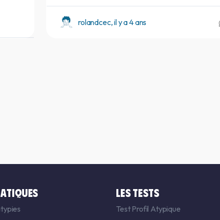
rolandcec, il y a 4 ans
ATIQUES
LES TESTS
typies
Test Profil Atypique