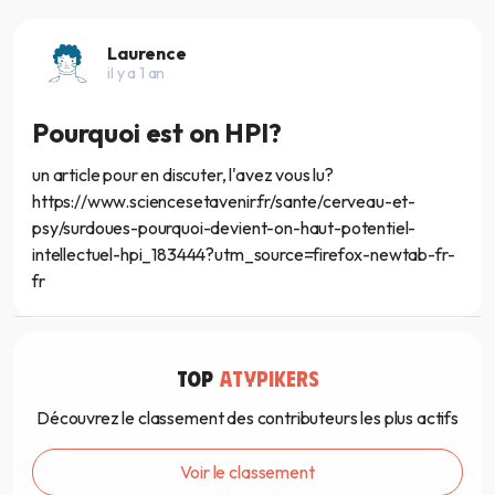
Laurence
il y a 1 an
Pourquoi est on HPI?
un article pour en discuter, l'avez vous lu?
https://www.sciencesetavenir.fr/sante/cerveau-et-
psy/surdoues-pourquoi-devient-on-haut-potentiel-
intellectuel-hpi_183444?utm_source=firefox-newtab-fr-
fr
TOP
ATYPIKERS
Découvrez le classement des contributeurs les plus actifs
Voir le classement