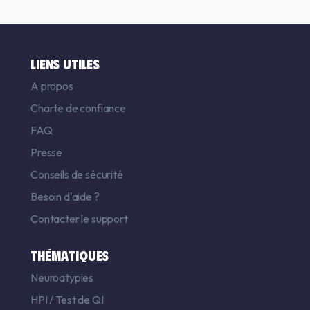
LIENS UTILES
A propos
Charte de confiance
FAQ
Presse
Conseils de sécurité
Besoin d'aide ?
Contacter le support
THÉMATIQUES
Neuroatypies
HPI
/
Test de QI