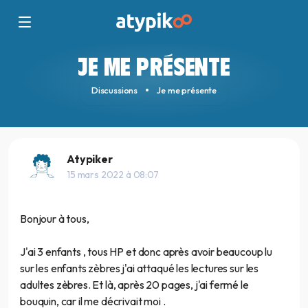
JE ME PRÉSENTE
Discussions
Je me présente
Atypiker
15 mars 2022 à 08:07
Bonjour à tous,
J'ai 3 enfants , tous HP et donc après avoir beaucoup lu
sur les enfants zèbres j'ai attaqué les lectures sur les
adultes zèbres. Et là, après 20 pages, j'ai fermé le
bouquin, car il me décrivait moi .