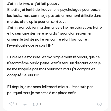
J'ai fini le livre, et j'ai fait pause .
Ensuite j'ai tenté de trouver une psychologue pour passer
les tests, mais comme je passais un moment difficile dans
ma vie, elle a opté pour un suivi psy .
J'ai fini par oublier ma demande et je me suis reconstruite
et la semaine dernière je lui dis " quand on revient en
arrière, le but de notre rencontre était tout autre :
l'éventualité que je sois HP"
Et là elle s'est assise, et m'a simplement répondu, que ce
n'était même pas la peine, et m'a tenu un discours dont je
ne me rappelle pas mot pour mot, mais j'ai compris et
accepté : je suis HP
Et depuis je me sens tellement mieux . Je ne sais pas
pourquoi mais je me sens à ma place enfin.
0
1