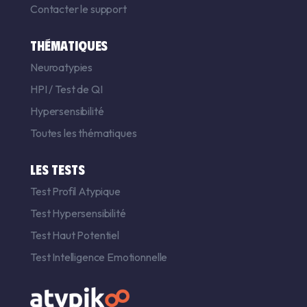
Contacter le support
THÉMATIQUES
Neuroatypies
HPI
/
Test de QI
Hypersensibilité
Toutes les thématiques
LES TESTS
Test Profil Atypique
Test Hypersensibilité
Test Haut Potentiel
Test Intelligence Emotionnelle