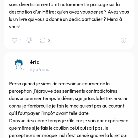
sans divertissement « et notamment le passage sur la
description d’un Hêtre : qu’en avez vous pensé ? Avez vous
lu un livre qui vous a donné un déclic particulier ? Merci à
vous !
1
8
éric
il y a 4 ans
Perso quand je viens de recevoir un courrier de la
perception, j'éprouve des sentiments contradictoires,
dans un premier temps le dénie, si je jetais la lettre, ni vu ni
connu je t'embrouille je fais le mec qui est pas au courant
qu'il faut payer l'impôt avant telle date.
Dans un deuxième temps je râle car je sais par expérience
que même si je fais le couillon celui qui sait pas, le
percepteur s'en moque : nul n'est censé ignorer la loi et qui