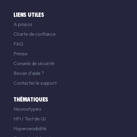
LIENS UTILES
A propos
Charte de confiance
FAQ
Presse
Conseils de sécurité
Besoin d'aide ?
Contacter le support
THÉMATIQUES
Neuroatypies
HPI
/
Test de QI
Hypersensibilité