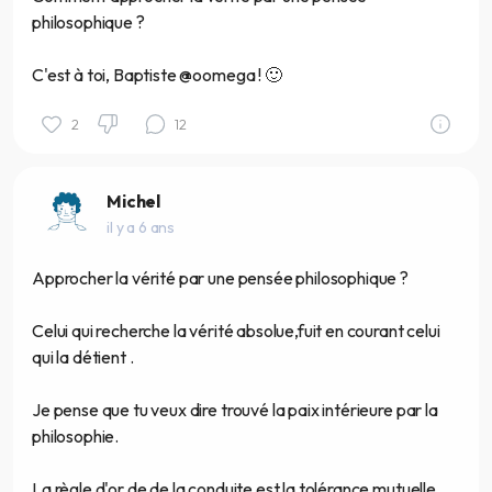
philosophique ?
C'est à toi, Baptiste @oomega ! 🙂
2
12
Michel
il y a 6 ans
Approcher la vérité par une pensée philosophique ?
Celui qui recherche la vérité absolue,fuit en courant celui
qui la détient .
Je pense que tu veux dire trouvé la paix intérieure par la
philosophie.
La règle d'or de de la conduite est la tolérance mutuelle,