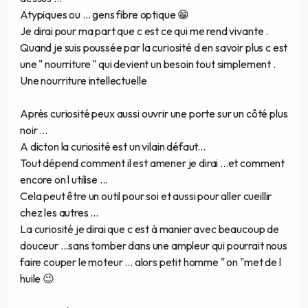
Atypiques ou ... gens fibre optique 😁
Je dirai pour ma part que c est ce qui me rend vivante .
Quand je suis poussée par la curiosité d en savoir plus c est
une " nourriture " qui devient un besoin tout simplement .
Une nourriture intellectuelle
Après curiosité peux aussi ouvrir une porte sur un côté plus
noir ...
A dicton la curiosité est un vilain défaut...
Tout dépend comment il est amener je dirai ...et comment
encore on l utilise ...
Cela peut être un outil pour soi et aussi pour aller cueillir
chez les autres ...
La curiosité je dirai que c est à manier avec beaucoup de
douceur ...sans tomber dans une ampleur qui pourrait nous
faire couper le moteur ... alors petit homme " on "met de l
huile 😉