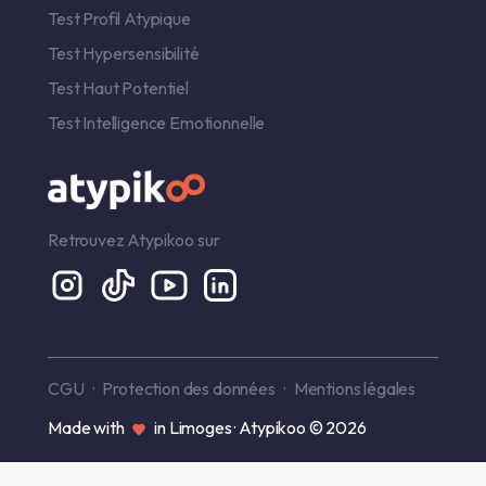
Test Profil Atypique
Test Hypersensibilité
Test Haut Potentiel
Test Intelligence Emotionnelle
Retrouvez Atypikoo sur
CGU
Protection des données
Mentions légales
Made with
in Limoges · Atypikoo © 2026