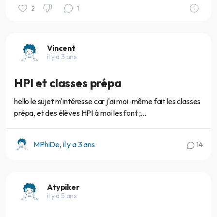
2
1
Vincent
il y a 3 ans
HPI et classes prépa
hello le sujet m'intéresse car j'ai moi-même fait les classes
prépa, et des élèves HPI à moi les font ;...
MPhiDe, il y a 3 ans
14
Atypiker
il y a 5 ans