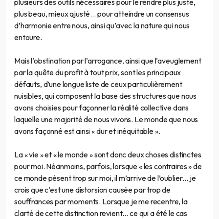
plusieurs des outils nécessaires pour le rendre plus juste,
plus beau, mieux ajusté… pour atteindre un consensus
d’harmonie entre nous, ainsi qu’avec la nature qui nous
entoure.
Mais l’obstination par l’arrogance, ainsi que l’aveuglement
par la quête du profit à tout prix, sont les principaux
défauts, d’une longue liste de ceux particulièrement
nuisibles, qui composent la base des structures que nous
avons choisies pour façonner la réalité collective dans
laquelle une majorité de nous vivons. Le monde que nous
avons façonné est ainsi « dur et inéquitable ».
La « vie » et « le monde » sont donc deux choses distinctes
pour moi. Néanmoins, parfois, lorsque « les contraires » de
ce monde pèsent trop sur moi, il m’arrive de l’oublier… je
crois que c’est une distorsion causée par trop de
souffrances par moments. Lorsque je me recentre, la
clarté de cette distinction revient… ce qui a été le cas