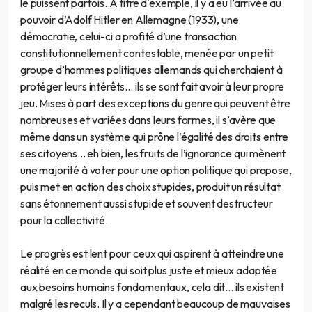
le puissent parfois. À titre d'exemple, il y a eu l’arrivée au
pouvoir d’Adolf Hitler en Allemagne (1933), une
démocratie, celui-ci a profité d’une transaction
constitutionnellement contestable, menée par un petit
groupe d’hommes politiques allemands qui cherchaient à
protéger leurs intérêts… ils se sont fait avoir à leur propre
jeu. Mises à part des exceptions du genre qui peuvent être
nombreuses et variées dans leurs formes, il s’avère que
même dans un système qui prône l’égalité des droits entre
ses citoyens... eh bien, les fruits de l’ignorance qui mènent
une majorité à voter pour une option politique qui propose,
puis met en action des choix stupides, produit un résultat
sans étonnement aussi stupide et souvent destructeur
pour la collectivité.
Le progrès est lent pour ceux qui aspirent à atteindre une
réalité en ce monde qui soit plus juste et mieux adaptée
aux besoins humains fondamentaux, cela dit… ils existent
malgré les reculs. Il y a cependant beaucoup de mauvaises