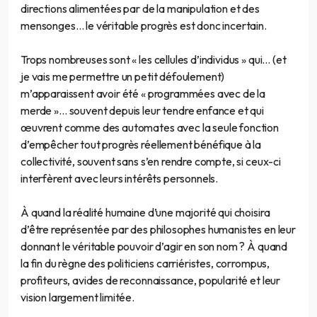
directions alimentées par de la manipulation et des
mensonges… le véritable progrès est donc incertain.
Trops nombreuses sont « les cellules d’individus » qui… (et
je vais me permettre un petit défoulement)
m’apparaissent avoir été « programmées avec de la
merde »… souvent depuis leur tendre enfance et qui
œuvrent comme des automates avec la seule fonction
d’empêcher tout progrès réellement bénéfique à la
collectivité, souvent sans s’en rendre compte, si ceux-ci
interfèrent avec leurs intérêts personnels.
À quand la réalité humaine d’une majorité qui choisira
d’être représentée par des philosophes humanistes en leur
donnant le véritable pouvoir d’agir en son nom ? À quand
la fin du règne des politiciens carriéristes, corrompus,
profiteurs, avides de reconnaissance, popularité et leur
vision largement limitée.