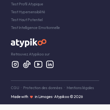
Test Profil Atypique
Test Hypersensibilité
Test Haut Potentiel
Test Intelligence Emotionnelle
Retrouvez Atypikoo sur
CGU
Protection des données
Mentions légales
Made with
in Limoges · Atypikoo © 2026