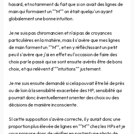
hasard, et notamment du fait que si on avait des lignes de
main qui formaient un ""M"" on était quelqu'un ayant
globalement une bonne intuition.
Je ne suis pas chiromancien et n'ai pas de croyances
particulières en la matière, mais il s'avère que mes lignes
de main forment un ""M"", et en y réfléchissant un petit
peu il s'avère que j'ai en effet eu l'occasion de faire des
choix par le passé qui se sont ensuite avérés être de bons
choix, et qui relèvent d'""intuitions"" justement.
Je me suis ensuite demandé si cela pouvait être lié de près
ou de loin à la sensibilité exacerbée des HP, sensibilité qui
pourrait donc éventuellement orienter des choix ou des
décisions de manière inconsciente.
SI cette supposition s'avère correcte, il y aurait donc une
proportion plus élevée de lignes en ""M"" chez les HPs et je
vous propose donc de vérifier en postant une photo de