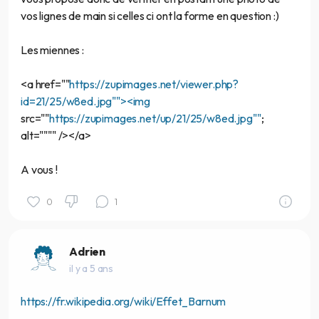
vos lignes de main si celles ci ont la forme en question :)
Les miennes :
<a href=""
https://zupimages.net/viewer.php?
id=21/25/w8ed.jpg""><img
src=""
https://zupimages.net/up/21/25/w8ed.jpg""
;
alt="""" /></a>
A vous !
0
1
Adrien
il y a 5 ans
https://fr.wikipedia.org/wiki/Effet_Barnum