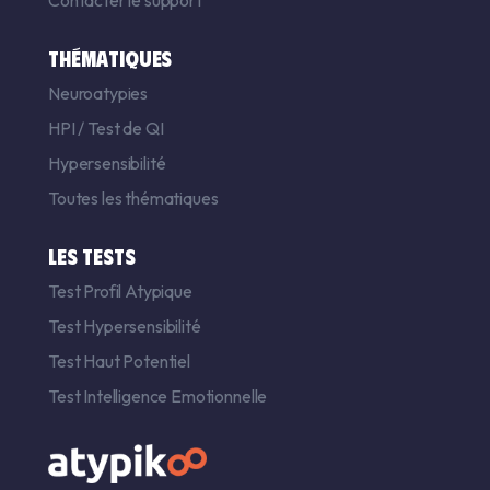
THÉMATIQUES
Neuroatypies
HPI
/
Test de QI
Hypersensibilité
Toutes les thématiques
LES TESTS
Test Profil Atypique
Test Hypersensibilité
Test Haut Potentiel
Test Intelligence Emotionnelle