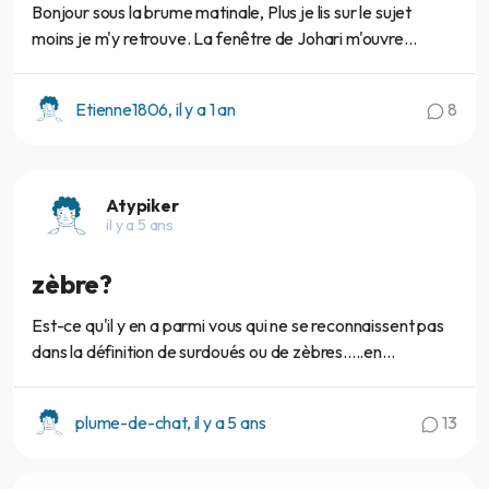
Bonjour sous la brume matinale, Plus je lis sur le sujet
moins je m'y retrouve. La fenêtre de Johari m'ouvre...
Etienne1806, il y a 1 an
8
Atypiker
il y a 5 ans
zèbre?
Est-ce qu'il y en a parmi vous qui ne se reconnaissent pas
dans la définition de surdoués ou de zèbres.....en...
plume-de-chat, il y a 5 ans
13