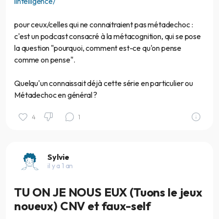
lintelligence/
pour ceux/celles qui ne connaitraient pas métadechoc :
c'est un podcast consacré à la métacognition, qui se pose
la question "pourquoi, comment est-ce qu'on pense
comme on pense".
Quelqu'un connaissait déjà cette série en particulier ou
Métadechoc en général ?
4
1
Sylvie
il y a 1 an
TU ON JE NOUS EUX (Tuons le jeux
noueux) CNV et faux-self