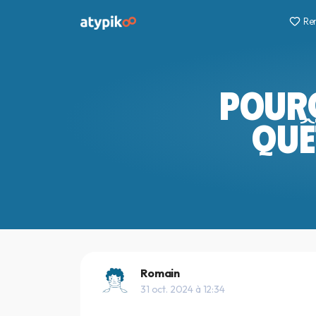
Re
POURQ
QUÊ
Romain
31 oct. 2024 à 12:34