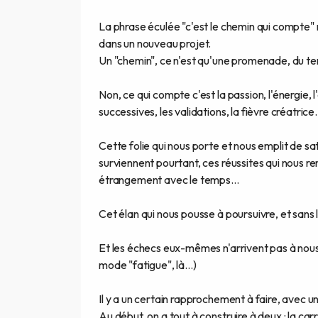
La phrase éculée "c'est le chemin qui compte" 
dans un nouveau projet.
Un "chemin", ce n'est qu'une promenade, du te
Non, ce qui compte c'est la passion, l'énergie,
successives, les validations, la fièvre créatrice.
Cette folie qui nous porte et nous emplit de s
surviennent pourtant, ces réussites qui nous ren
étrangement avec le temps...
Cet élan qui nous pousse à poursuivre, et sans l
Et les échecs eux-mêmes n'arrivent pas à nous d
mode "fatigue", là...)
Il y a un certain rapprochement à faire, avec un
Au début, on a tout à construire à deux : la carr