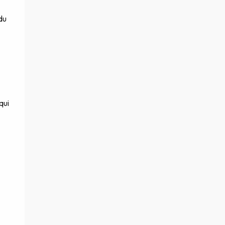
du
qui