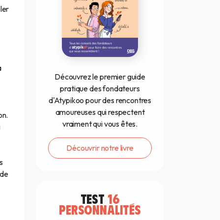
ler
à
Découvrez le premier guide
pratique des fondateurs
d'Atypikoo pour des rencontres
amoureuses qui respectent
on.
vraiment qui vous êtes.
i
Découvrir notre livre
s
 de
TEST
16
PERSONNALITÉS