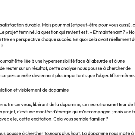
atisfaction durable. Mais pour moi (et peut-être pour vous aussi), 
rojet terminé, la question qui revient est : « Et maintenant ? » N
ttre en perspective chaque succès. En quoi cela avait réellement d
 ?
rrait être liée à une hypersensibilité face à l’absurde et à une
de rester sur un résultat, cette analyse nous pousse à chercher de
sance personnelle deviennent plus importants que l’objectif lui-même.
ulation et visiblement de dopamine
e notre cerveau, libérant de la dopamine, ce neurotransmetteur de 
n projet, c’est une montée d’énergie qui m’accompagne ; mais une f
avec elle, cette excitation. Cela vous semble familier ?
s pousse à chercher toujours plus haut. La dopamine nous incite à