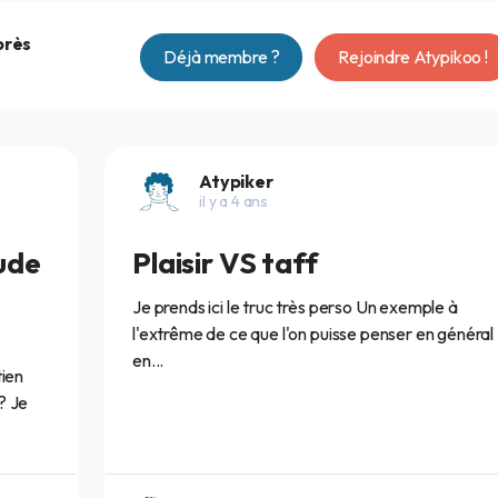
près
Déjà membre ?
Rejoindre Atypikoo !
Atypiker
il y a 4 ans
tude
Plaisir VS taff
Je prends ici le truc très perso Un exemple à
l'extrême de ce que l'on puisse penser en général
en...
tien
? Je