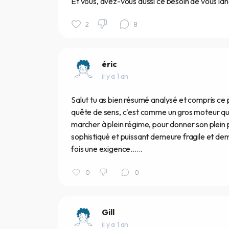
Et vous, avez-vous aussi ce besoin de vous la
2
8
éric
il y a 1 an
Salut tu as bien résumé analysé et compris ce p
quête de sens, c'est comme un gros moteur que 
marcher à plein régime, pour donner son plein po
sophistiqué et puissant demeure fragile et dem
fois une exigence......
0
0
Gill
il y a 1 an