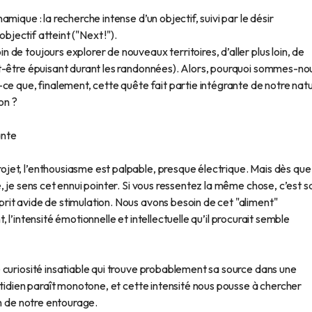
ique : la recherche intense d’un objectif, suivi par le désir
objectif atteint ("Next !").
de toujours explorer de nouveaux territoires, d’aller plus loin, de
t-être épuisant durant les randonnées). Alors, pourquoi sommes-no
ce que, finalement, cette quête fait partie intégrante de notre natu
on ?
ante
et, l’enthousiasme est palpable, presque électrique. Mais dès que 
 je sens cet ennui pointer. Si vous ressentez la même chose, c’est s
it avide de stimulation. Nous avons besoin de cet "aliment"
nt, l’intensité émotionnelle et intellectuelle qu’il procurait semble
 curiosité insatiable qui trouve probablement sa source dans une
otidien paraît monotone, et cette intensité nous pousse à chercher
on de notre entourage.