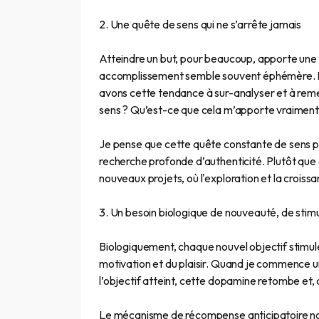
2. Une quête de sens qui ne s’arrête jamais
Atteindre un but, pour beaucoup, apporte une s
accomplissement semble souvent éphémère. Le p
avons cette tendance à sur-analyser et à reme
sens ? Qu’est-ce que cela m’apporte vraiment
Je pense que cette quête constante de sens pou
recherche profonde d’authenticité. Plutôt que 
nouveaux projets, où l'exploration et la crois
3. Un besoin biologique de nouveauté, de stim
Biologiquement, chaque nouvel objectif stimul
motivation et du plaisir. Quand je commence u
l’objectif atteint, cette dopamine retombe et, 
Le mécanisme de récompense anticipatoire nou