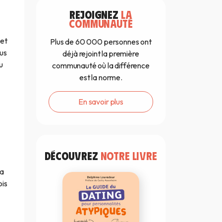
REJOIGNEZ
LA
COMMUNAUTÉ
cet
Plus de 60 000 personnes ont
ous
déjà rejoint la première
u
communauté où la différence
est la norme.
En savoir plus
DÉCOUVREZ
NOTRE LIVRE
la
ois