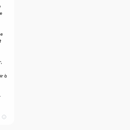
e
le
ne
t
r,
ir à
r