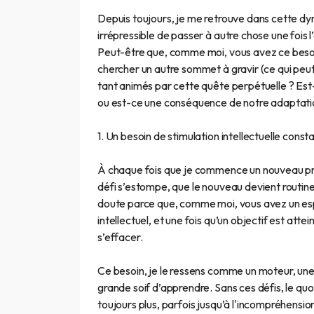
Depuis toujours, je me retrouve dans cette dynam
irrépressible de passer à autre chose une fois l’
Peut-être que, comme moi, vous avez ce besoin 
chercher un autre sommet à gravir (ce qui peu
tant animés par cette quête perpétuelle ? Est-
ou est-ce une conséquence de notre adaptati
1. Un besoin de stimulation intellectuelle const
À chaque fois que je commence un nouveau proj
défi s’estompe, que le nouveau devient routine,
doute parce que, comme moi, vous avez un espr
intellectuel, et une fois qu’un objectif est attei
s’effacer.
Ce besoin, je le ressens comme un moteur, une
grande soif d’apprendre. Sans ces défis, le qu
toujours plus, parfois jusqu’à l'incompréhensi