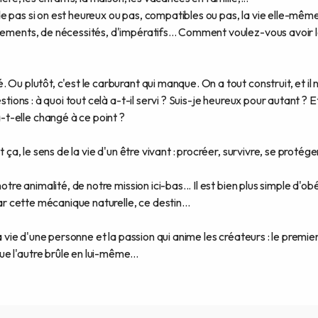
e pas si on est heureux ou pas, compatibles ou pas, la vie elle-mêm
vements, de nécessités, d'impératifs... Comment voulez-vous avoir 
 Ou plutôt, c'est le carburant qui manque. On a tout construit, et il 
stions : à quoi tout celà a-t-il servi ? Suis-je heureux pour autant ? E
t-elle changé à ce point ?
 ça, le sens de la vie d'un être vivant : procréer, survivre, se protége
otre animalité, de notre mission ici-bas... Il est bien plus simple d'obé
par cette mécanique naturelle, ce destin...
la vie d'une personne et la passion qui anime les créateurs : le premie
e l'autre brûle en lui-même...