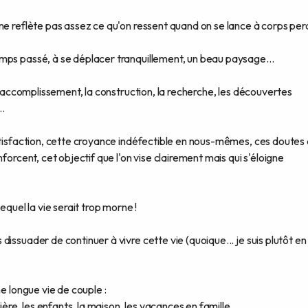
ne reflète pas assez ce qu'on ressent quand on se lance à corps per
mps passé, à se déplacer tranquillement, un beau paysage...
 l'accomplissement, la construction, la recherche, les découvertes
..
atisfaction, cette croyance indéfectible en nous-mêmes, ces doutes 
forcent, cet objectif que l'on vise clairement mais qui s'éloigne
equel la vie serait trop morne !
issuader de continuer à vivre cette vie (quoique... je suis plutôt en
e longue vie de couple :
ière, les enfants, la maison, les vacances en famille,...