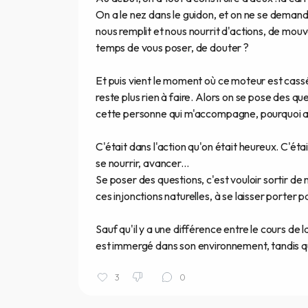
On a le nez dans le guidon, et on ne se demand
nous remplit et nous nourrit d'actions, de mou
temps de vous poser, de douter ?
Et puis vient le moment où ce moteur est cassé.
reste plus rien à faire. Alors on se pose des que
cette personne qui m'accompagne, pourquoi a-
C'était dans l'action qu'on était heureux. C'était
se nourrir, avancer...
Se poser des questions, c'est vouloir sortir de n
ces injonctions naturelles, à se laisser porter 
Sauf qu'il y a une différence entre le cours de 
est immergé dans son environnement, tandis qu
3
0