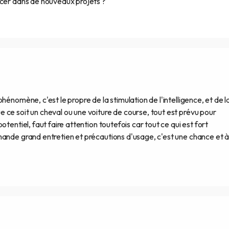
ncer dans de nouveaux projets ?
hénomène, c'est le propre de la stimulation de l'intelligence, et de l
ce soit un cheval ou une voiture de course, tout est prévu pour
tentiel, faut faire attention toutefois car tout ce qui est fort
ande grand entretien et précautions d'usage, c'est une chance et à