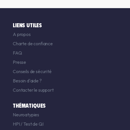
LIENS UTILES
A propos
Charte de confiance
FAQ
Presse
Conseils de sécurité
Besoin d'aide ?
Contacter le support
THÉMATIQUES
Neuroatypies
HPI
/
Test de QI